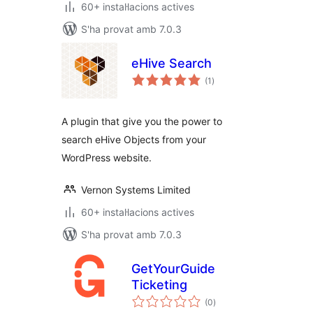
60+ instal·lacions actives
S'ha provat amb 7.0.3
eHive Search
puntuacions
(1
)
totals
A plugin that give you the power to
search eHive Objects from your
WordPress website.
Vernon Systems Limited
60+ instal·lacions actives
S'ha provat amb 7.0.3
GetYourGuide
Ticketing
puntuacions
(0
)
totals