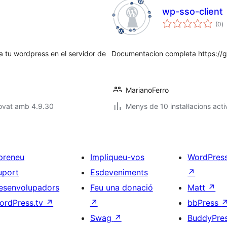
wp-sso-client
p
(0
)
to
a tu wordpress en el servidor de
Documentacion completa https://g
MarianoFerro
rovat amb 4.9.30
Menys de 10 instal·lacions acti
preneu
Impliqueu-vos
WordPres
uport
Esdeveniments
↗
esenvolupadors
Feu una donació
Matt
↗
ordPress.tv
↗
↗
bbPress
Swag
↗
BuddyPre