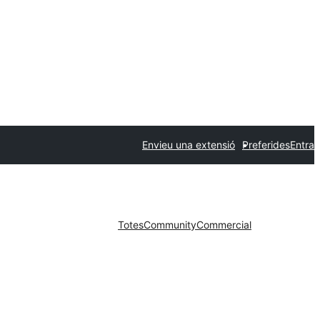
Envieu una extensió
Preferides
Entra
Totes
Community
Commercial