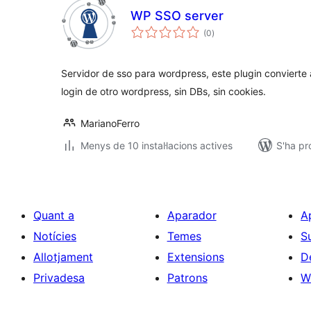
WP SSO server
puntuacions
(0
)
totals
Servidor de sso para wordpress, este plugin convierte 
login de otro wordpress, sin DBs, sin cookies.
MarianoFerro
Menys de 10 instal·lacions actives
S'ha p
Quant a
Aparador
A
Notícies
Temes
S
Allotjament
Extensions
D
Privadesa
Patrons
W