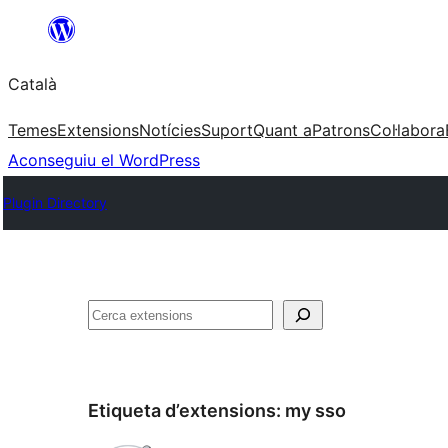
Vés
al
Català
contingut
Temes
Extensions
Notícies
Suport
Quant a
Patrons
Col·labora
Aconseguiu el WordPress
Plugin Directory
Cerca
Etiqueta d’extensions:
my sso