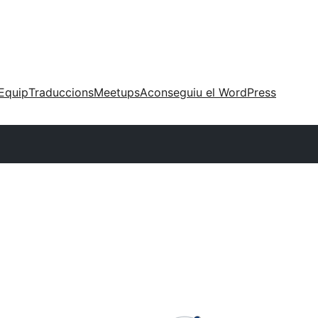
Equip
Traduccions
Meetups
Aconseguiu el WordPress