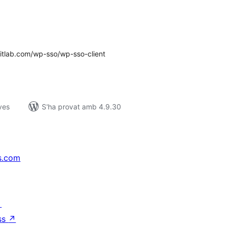
untuacions
tals
itlab.com/wp-sso/wp-sso-client
ves
S'ha provat amb 4.9.30
s.com
↗
ss
↗