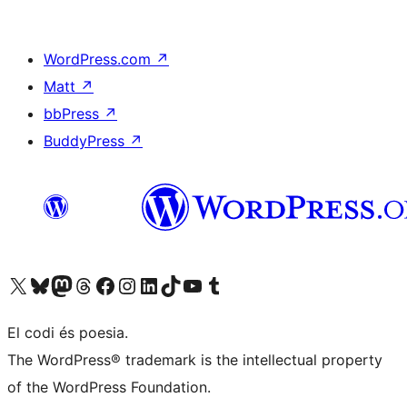
WordPress.com
↗
Matt
↗
bbPress
↗
BuddyPress
↗
Visiteu el nostre compte X (abans Twitter)
Visiteu el nostre compte de Bluesky
Visiteu el nostre compte al Mastodon
Visiteu el nostre compte de Threads
Visiteu la nostra pàgina al Facebook
Visiteu el nostre compte d'Instagram
Visiteu el nostre compte de LinkedIn
Visiteu el nostre compte de TikTok
Visiteu el nostre canal al YouTube
Visiteu el nostre compte de Tumblr
El codi és poesia.
The WordPress® trademark is the intellectual property
of the WordPress Foundation.