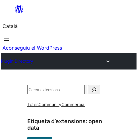
Vés
al
Català
contingut
Aconseguiu el WordPress
Plugin Directory
Cerca
Totes
Community
Commercial
Etiqueta d’extensions:
open
data