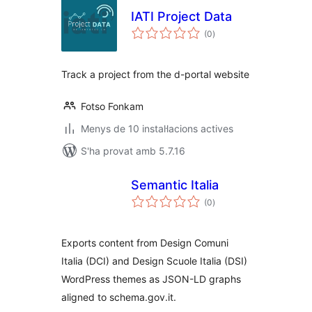
IATI Project Data
puntuacions
(0
)
totals
Track a project from the d-portal website
Fotso Fonkam
Menys de 10 instal·lacions actives
S'ha provat amb 5.7.16
Semantic Italia
puntuacions
(0
)
totals
Exports content from Design Comuni
Italia (DCI) and Design Scuole Italia (DSI)
WordPress themes as JSON-LD graphs
aligned to schema.gov.it.