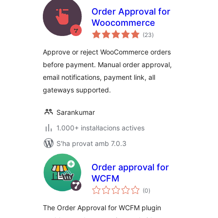
Order Approval for
Woocommerce
puntuacions
(23
)
totals
Approve or reject WooCommerce orders
before payment. Manual order approval,
email notifications, payment link, all
gateways supported.
Sarankumar
1.000+ instal·lacions actives
S'ha provat amb 7.0.3
Order approval for
WCFM
puntuacions
(0
)
totals
The Order Approval for WCFM plugin