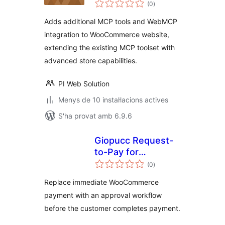
puntuacions
WooCommerce
(0
)
totals
Adds additional MCP tools and WebMCP
integration to WooCommerce website,
extending the existing MCP toolset with
advanced store capabilities.
PI Web Solution
Menys de 10 instal·lacions actives
S'ha provat amb 6.9.6
Giopucc Request-
to-Pay for
puntuacions
WooCommerce
(0
)
totals
Replace immediate WooCommerce
payment with an approval workflow
before the customer completes payment.