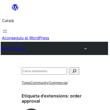
Vés
al
Català
contingut
Aconseguiu el WordPress
Plugin Directory
Cerca
Totes
Community
Commercial
Etiqueta d’extensions:
order
approval