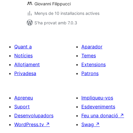
Giovanni Filippucci
Menys de 10 instal·lacions actives
S'ha provat amb 7.0.3
Quant a
Aparador
Notícies
Temes
Allotjament
Extensions
Privadesa
Patrons
Apreneu
Impliqueu-vos
Suport
Esdeveniments
Desenvolupadors
Feu una donació
↗
WordPress.tv
↗
Swag
↗