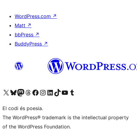
WordPress.com
↗
Matt
↗
bbPress
↗
BuddyPress
↗
Visiteu el nostre compte X (abans Twitter)
Visiteu el nostre compte de Bluesky
Visiteu el nostre compte al Mastodon
Visiteu el nostre compte de Threads
Visiteu la nostra pàgina al Facebook
Visiteu el nostre compte d'Instagram
Visiteu el nostre compte de LinkedIn
Visiteu el nostre compte de TikTok
Visiteu el nostre canal al YouTube
Visiteu el nostre compte de Tumblr
El codi és poesia.
The WordPress® trademark is the intellectual property
of the WordPress Foundation.