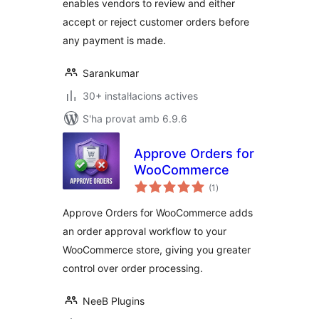
enables vendors to review and either
accept or reject customer orders before
any payment is made.
Sarankumar
30+ instal·lacions actives
S'ha provat amb 6.9.6
Approve Orders for
WooCommerce
puntuacions
(1
)
totals
Approve Orders for WooCommerce adds
an order approval workflow to your
WooCommerce store, giving you greater
control over order processing.
NeeB Plugins