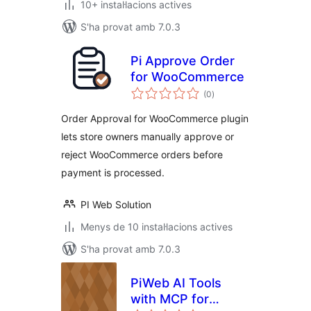
10+ instal·lacions actives
S'ha provat amb 7.0.3
Pi Approve Order
for WooCommerce
puntuacions
(0
)
totals
Order Approval for WooCommerce plugin
lets store owners manually approve or
reject WooCommerce orders before
payment is processed.
PI Web Solution
Menys de 10 instal·lacions actives
S'ha provat amb 7.0.3
PiWeb AI Tools
with MCP for