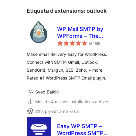
Etiqueta d’extensions:
outlook
WP Mail SMTP by
WPForms – The
puntuacions
Most Popular SMTP
(5.166
)
totals
and Email Log
Make email delivery easy for WordPress.
Plugin
Connect with SMTP, Gmail, Outlook,
SendGrid, Mailgun, SES, Zoho, + more.
Rated #1 WordPress SMTP Email plugin.
Syed Balkhi
Més de 4 milions instal·lacions actives
S'ha provat amb 7.0.3
Easy WP SMTP –
WordPress SMTP