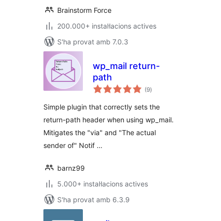
Brainstorm Force
200.000+ instal·lacions actives
S'ha provat amb 7.0.3
wp_mail return-
path
puntuacions
(9
)
totals
Simple plugin that correctly sets the
return-path header when using wp_mail.
Mitigates the "via" and "The actual
sender of" Notif …
barnz99
5.000+ instal·lacions actives
S'ha provat amb 6.3.9