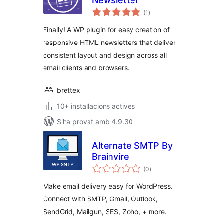
Newsletter
puntuacions
(1
)
totals
Finally! A WP plugin for easy creation of
responsive HTML newsletters that deliver
consistent layout and design across all
email clients and browsers.
brettex
10+ instal·lacions actives
S'ha provat amb 4.9.30
Alternate SMTP By
Brainvire
puntuacions
(0
)
totals
Make email delivery easy for WordPress.
Connect with SMTP, Gmail, Outlook,
SendGrid, Mailgun, SES, Zoho, + more.