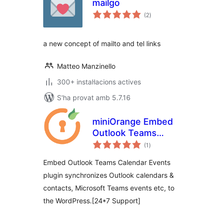
mailgo
puntuacions
(2
)
totals
a new concept of mailto and tel links
Matteo Manzinello
300+ instal·lacions actives
S'ha provat amb 5.7.16
miniOrange Embed
Outlook Teams
puntuacions
Calendar Events
(1
)
totals
Embed Outlook Teams Calendar Events
plugin synchronizes Outlook calendars &
contacts, Microsoft Teams events etc, to
the WordPress.[24*7 Support]