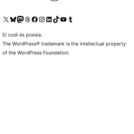
Visiteu el nostre compte X (abans Twitter)
Visiteu el nostre compte de Bluesky
Visiteu el nostre compte al Mastodon
Visiteu el nostre compte de Threads
Visiteu la nostra pàgina al Facebook
Visiteu el nostre compte d'Instagram
Visiteu el nostre compte de LinkedIn
Visiteu el nostre compte de TikTok
Visiteu el nostre canal al YouTube
Visiteu el nostre compte de Tumblr
El codi és poesia.
The WordPress® trademark is the intellectual property
of the WordPress Foundation.