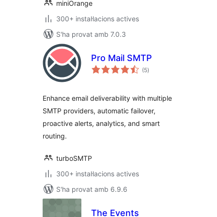
miniOrange
300+ instal·lacions actives
S'ha provat amb 7.0.3
Pro Mail SMTP
puntuacions
(5
)
totals
Enhance email deliverability with multiple
SMTP providers, automatic failover,
proactive alerts, analytics, and smart
routing.
turboSMTP
300+ instal·lacions actives
S'ha provat amb 6.9.6
The Events