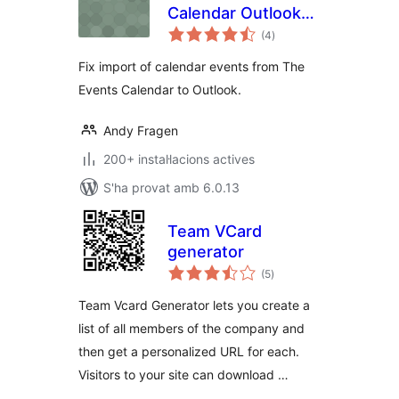
Calendar Outlook
puntuacions
Import Fix
(4
)
totals
Fix import of calendar events from The
Events Calendar to Outlook.
Andy Fragen
200+ instal·lacions actives
S'ha provat amb 6.0.13
Team VCard
generator
puntuacions
(5
)
totals
Team Vcard Generator lets you create a
list of all members of the company and
then get a personalized URL for each.
Visitors to your site can download …