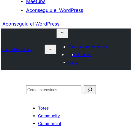
Meetups
Aconseguiu el WordPress
Aconseguiu el WordPress
Envieu una extensió
Plugin Directory
Preferides
Entra
Cerca
Totes
Community
Commercial