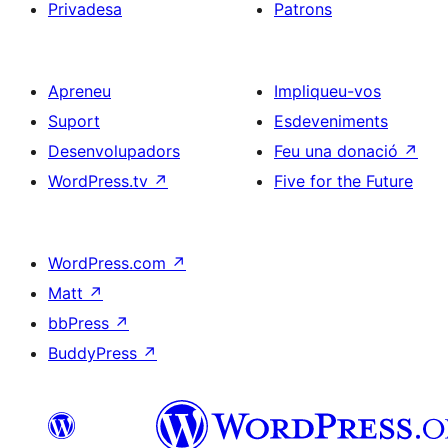
Privadesa
Patrons
Apreneu
Impliqueu-vos
Suport
Esdeveniments
Desenvolupadors
Feu una donació
↗
WordPress.tv
↗
Five for the Future
WordPress.com
↗
Matt
↗
bbPress
↗
BuddyPress
↗