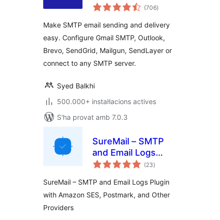
puntuacions
and Email Logs:
(706
)
totals
Gmail SMTP, Office
Make SMTP email sending and delivery
365, Outlook,
easy. Configure Gmail SMTP, Outlook,
Custom SMTP, and
Brevo, SendGrid, Mailgun, SendLayer or
more
connect to any SMTP server.
Syed Balkhi
500.000+ instal·lacions actives
S'ha provat amb 7.0.3
SureMail – SMTP
and Email Logs
puntuacions
Plugin with Amazon
(23
)
totals
SES, Postmark, and
SureMail – SMTP and Email Logs Plugin
Other Providers
with Amazon SES, Postmark, and Other
Providers