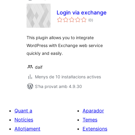
Login via exchange
puntuacions
(0
)
totals
This plugin allows you to integrate
WordPress with Exchange web service
quickly and easily.
daif
Menys de 10 instal·lacions actives
S'ha provat amb 4.9.30
Quant a
Aparador
Notícies
Temes
Allotjament
Extensions