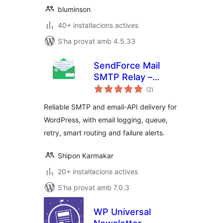
bluminson
40+ instal·lacions actives
S'ha provat amb 4.5.33
SendForce Mail
SMTP Relay –
puntuacions
SMTP and Email
(2
)
totals
API
Reliable SMTP and email-API delivery for
WordPress, with email logging, queue,
retry, smart routing and failure alerts.
Shipon Karmakar
20+ instal·lacions actives
S'ha provat amb 7.0.3
WP Universal