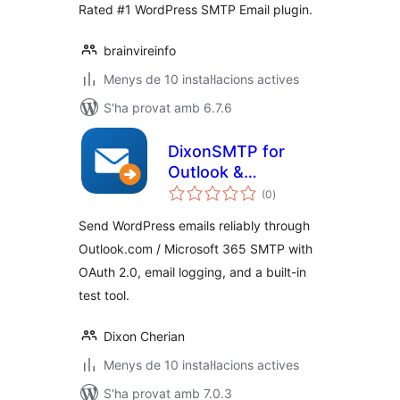
Rated #1 WordPress SMTP Email plugin.
brainvireinfo
Menys de 10 instal·lacions actives
S'ha provat amb 6.7.6
DixonSMTP for
Outlook &
puntuacions
Microsoft 365
(0
)
totals
Send WordPress emails reliably through
Outlook.com / Microsoft 365 SMTP with
OAuth 2.0, email logging, and a built-in
test tool.
Dixon Cherian
Menys de 10 instal·lacions actives
S'ha provat amb 7.0.3