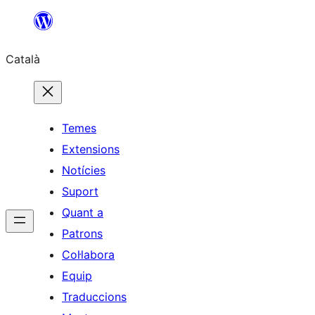
Vés
al
Català
contingut
Temes
Extensions
Notícies
Suport
Quant a
Patrons
Col·labora
Equip
Traduccions