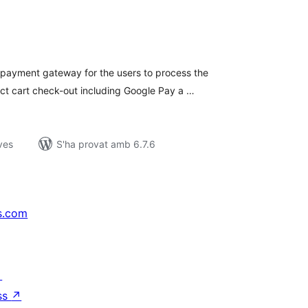
untuacions
tals
payment gateway for the users to process the
ct cart check-out including Google Pay a …
ves
S'ha provat amb 6.7.6
s.com
↗
ss
↗