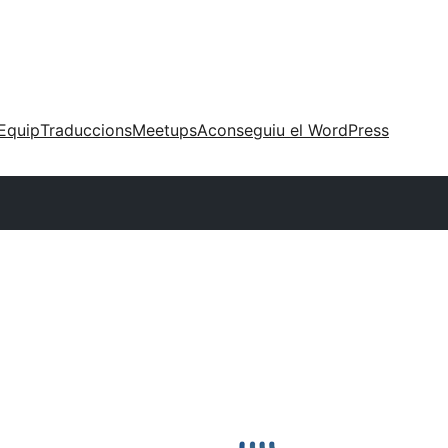
Equip
Traduccions
Meetups
Aconseguiu el WordPress