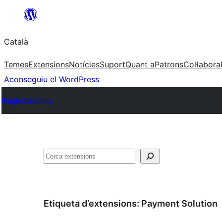
Vés
al
Català
contingut
Temes
Extensions
Notícies
Suport
Quant a
Patrons
Col·labora
Aconseguiu el WordPress
Plugin Directory
Cerca
Etiqueta d’extensions:
Payment Solution