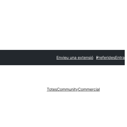
Envieu una extensió
Preferides
Entra
Totes
Community
Commercial