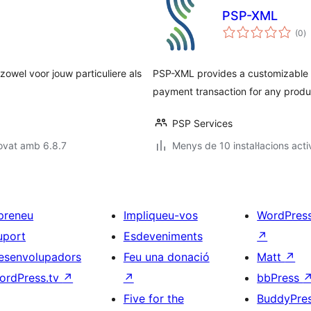
PSP-XML
p
(0
)
to
 zowel voor jouw particuliere als
PSP-XML provides a customizable 
payment transaction for any produ
PSP Services
ovat amb 6.8.7
Menys de 10 instal·lacions acti
preneu
Impliqueu-vos
WordPres
uport
Esdeveniments
↗
esenvolupadors
Feu una donació
Matt
↗
ordPress.tv
↗
↗
bbPress
Five for the
BuddyPre