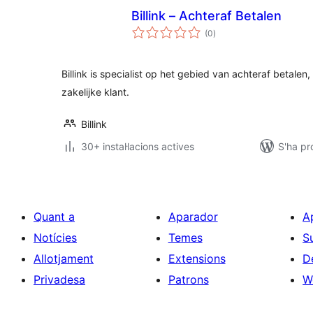
Billink – Achteraf Betalen
puntuacions
(0
)
totals
Billink is specialist op het gebied van achteraf betalen,
zakelijke klant.
Billink
30+ instal·lacions actives
S'ha pr
Quant a
Aparador
A
Notícies
Temes
S
Allotjament
Extensions
D
Privadesa
Patrons
W