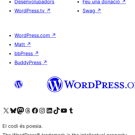
Desenvolupadors
Feu una donació
↗
WordPress.tv
↗
Swag
↗
WordPress.com
↗
Matt
↗
bbPress
↗
BuddyPress
↗
Visiteu el nostre compte X (abans Twitter)
Visiteu el nostre compte de Bluesky
Visiteu el nostre compte al Mastodon
Visiteu el nostre compte de Threads
Visiteu la nostra pàgina al Facebook
Visiteu el nostre compte d'Instagram
Visiteu el nostre compte de LinkedIn
Visiteu el nostre compte de TikTok
Visiteu el nostre canal al YouTube
Visiteu el nostre compte de Tumblr
El codi és poesia.