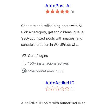
AutoPost AI
puntuacions
(1
)
totals
Generate and refine blog posts with AI.
Pick a category, get topic ideas, queue
SEO-optimized posts with images, and
schedule creation in WordPress wi …
Guru Plugins
100+ instal·lacions actives
S'ha provat amb 7.0.3
AutoArtikel ID
puntuacions
(0
)
totals
AutoArtikel ID pairs with AutoArtikel ID to