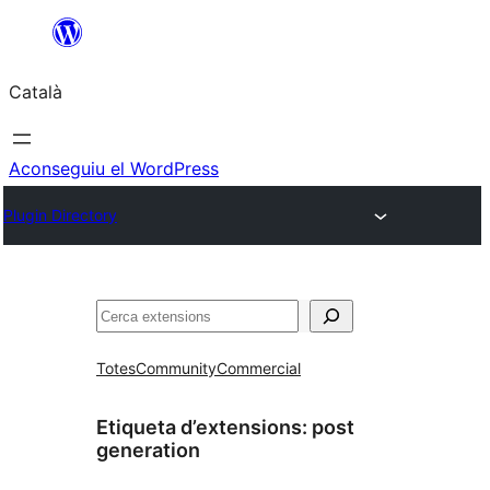
Vés
al
Català
contingut
Aconseguiu el WordPress
Plugin Directory
Cerca
Totes
Community
Commercial
Etiqueta d’extensions:
post
generation