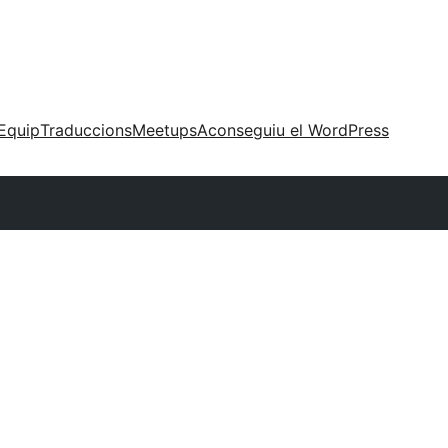
Equip
Traduccions
Meetups
Aconseguiu el WordPress