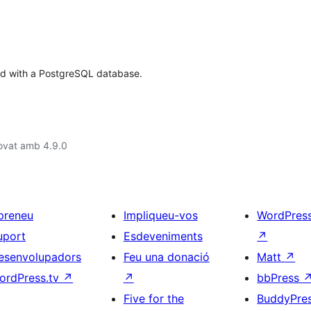
ed with a PostgreSQL database.
ovat amb 4.9.0
preneu
Impliqueu-vos
WordPres
uport
Esdeveniments
↗
esenvolupadors
Feu una donació
Matt
↗
ordPress.tv
↗
↗
bbPress
Five for the
BuddyPre