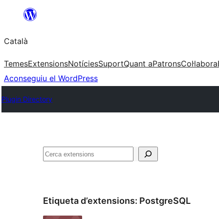
Vés
al
Català
contingut
Temes
Extensions
Notícies
Suport
Quant a
Patrons
Col·labora
Aconseguiu el WordPress
Plugin Directory
Cerca
Etiqueta d’extensions:
PostgreSQL