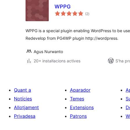
WPPG
puntuacions
(2
)
totals
WPPG is a special plugin enabling WordPress to be us
Redevelop from PG4WP plugin http://wordpress.
Agus Nurwanto
20+ instal·lacions actives
S'ha pr
Quant a
Aparador
A
Notícies
Temes
S
Allotjament
Extensions
D
Privadesa
Patrons
W