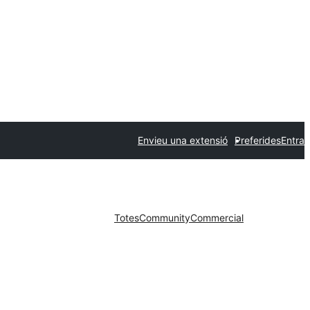
Envieu una extensió
Preferides
Entra
Totes
Community
Commercial