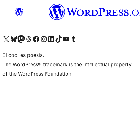
Visiteu el nostre compte X (abans Twitter)
Visiteu el nostre compte de Bluesky
Visiteu el nostre compte al Mastodon
Visiteu el nostre compte de Threads
Visiteu la nostra pàgina al Facebook
Visiteu el nostre compte d'Instagram
Visiteu el nostre compte de LinkedIn
Visiteu el nostre compte de TikTok
Visiteu el nostre canal al YouTube
Visiteu el nostre compte de Tumblr
El codi és poesia.
The WordPress® trademark is the intellectual property
of the WordPress Foundation.