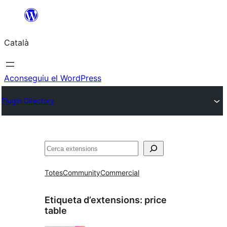
Vés
al
Català
contingut
Aconseguiu el WordPress
Plugin Directory
Cerca
Totes
Community
Commercial
Etiqueta d’extensions:
price
table