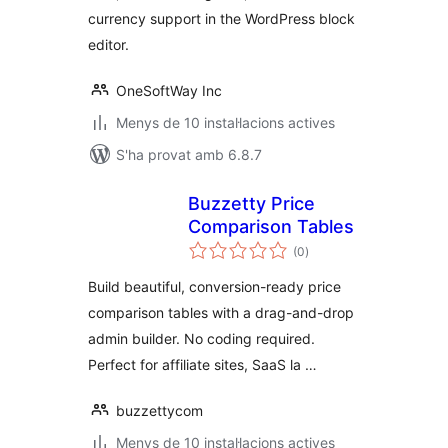
currency support in the WordPress block
editor.
OneSoftWay Inc
Menys de 10 instal·lacions actives
S'ha provat amb 6.8.7
Buzzetty Price
Comparison Tables
puntuacions
(0
)
totals
Build beautiful, conversion-ready price
comparison tables with a drag-and-drop
admin builder. No coding required.
Perfect for affiliate sites, SaaS la …
buzzettycom
Menys de 10 instal·lacions actives