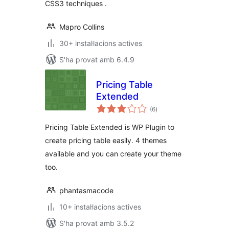
CSS3 techniques .
Mapro Collins
30+ instal·lacions actives
S'ha provat amb 6.4.9
Pricing Table
Extended
puntuacions
(6
)
totals
Pricing Table Extended is WP Plugin to
create pricing table easily. 4 themes
available and you can create your theme
too.
phantasmacode
10+ instal·lacions actives
S'ha provat amb 3.5.2