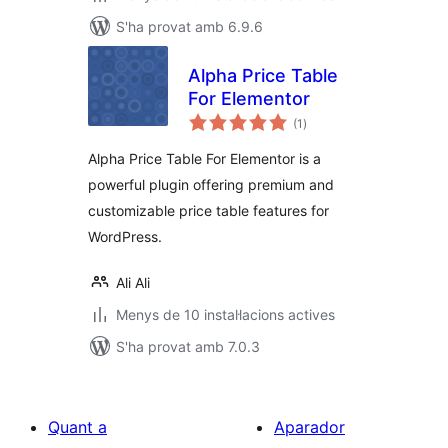
S'ha provat amb 6.9.6
Alpha Price Table
For Elementor
puntuacions
(1
)
totals
Alpha Price Table For Elementor is a
powerful plugin offering premium and
customizable price table features for
WordPress.
Ali Ali
Menys de 10 instal·lacions actives
S'ha provat amb 7.0.3
Quant a
Aparador