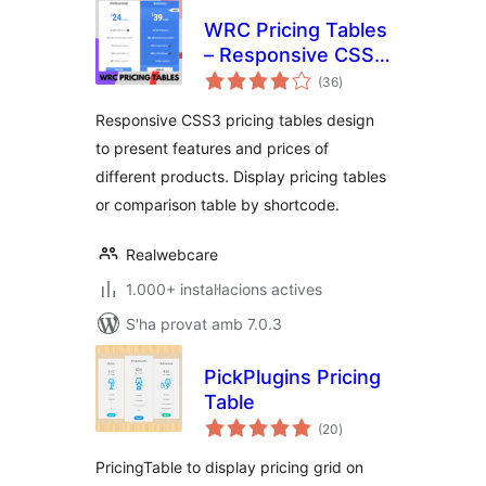
WRC Pricing Tables
– Responsive CSS3
puntuacions
Pricing Tables
(36
)
totals
Responsive CSS3 pricing tables design
to present features and prices of
different products. Display pricing tables
or comparison table by shortcode.
Realwebcare
1.000+ instal·lacions actives
S'ha provat amb 7.0.3
PickPlugins Pricing
Table
puntuacions
(20
)
totals
PricingTable to display pricing grid on