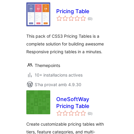
Pricing Table
puntuacions
(0
)
totals
This pack of CSS3 Pricing Tables is a
complete solution for building awesome
Responsive pricing tables in a minutes.
Themepoints
10+ instal·lacions actives
S'ha provat amb 4.9.30
OneSoftWay
Pricing Table
puntuacions
(0
)
totals
Create customizable pricing tables with
tiers, feature categories, and multi-