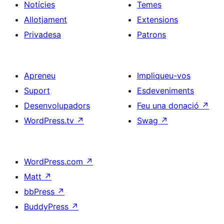
Notícies
Temes
Allotjament
Extensions
Privadesa
Patrons
Apreneu
Impliqueu-vos
Suport
Esdeveniments
Desenvolupadors
Feu una donació
↗
WordPress.tv
↗
Swag
↗
WordPress.com
↗
Matt
↗
bbPress
↗
BuddyPress
↗