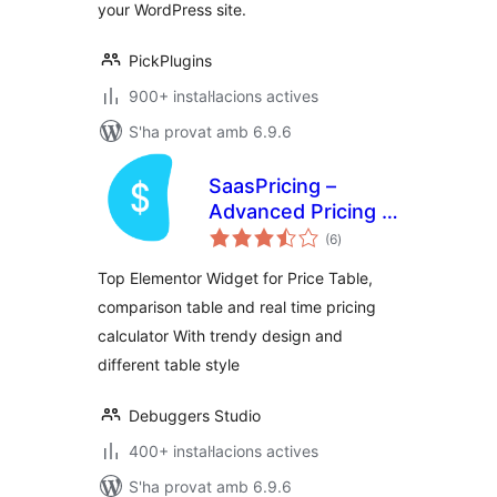
your WordPress site.
PickPlugins
900+ instal·lacions actives
S'ha provat amb 6.9.6
SaasPricing –
Advanced Pricing &
puntuacions
Comparison Tables
(6
)
totals
for Elementor
Top Elementor Widget for Price Table,
comparison table and real time pricing
calculator With trendy design and
different table style
Debuggers Studio
400+ instal·lacions actives
S'ha provat amb 6.9.6