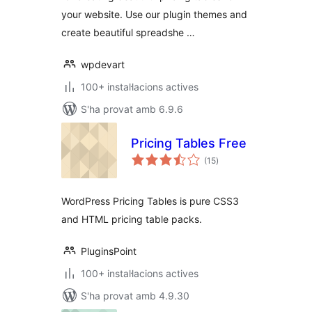
your website. Use our plugin themes and
create beautiful spreadshe …
wpdevart
100+ instal·lacions actives
S'ha provat amb 6.9.6
Pricing Tables Free
puntuacions
(15
)
totals
WordPress Pricing Tables is pure CSS3
and HTML pricing table packs.
PluginsPoint
100+ instal·lacions actives
S'ha provat amb 4.9.30