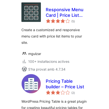
Responsive Menu
Card | Price List
puntuacions
Items
(5
)
totals
Create a customized and responsive
menu card with price list items to your
site.
mgulzar
100+ instal·lacions actives
S'ha provat amb 4.7.34
Pricing Table
builder – Price List
puntuacions
(2
)
totals
WordPress Pricing Table is a great plugin
for creating beautiful pricing tables for