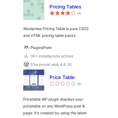
Pricing Tables
puntuacions
(4
)
totals
Wordpress Pricing Table is pure CSS3
and HTML pricing table packs.
PluginsPoint
30+ instal·lacions actives
S'ha provat amb 4.6.30
Price Table
puntuacions
(0
)
totals
Pricetable WP plugin displays your
pricetable on any WordPress post &
page. It's created by using the latest