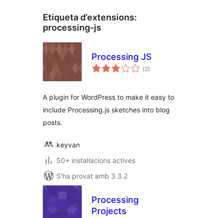
Etiqueta d’extensions:
processing-js
Processing JS
puntuacions
(2
)
totals
A plugin for WordPress to make it easy to
include Processing.js sketches into blog
posts.
keyvan
50+ instal·lacions actives
S'ha provat amb 3.3.2
Processing
Projects