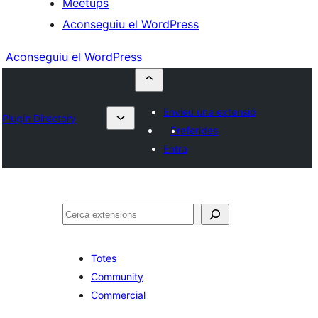
Meetups
Aconseguiu el WordPress
Aconseguiu el WordPress
Envieu una extensió
Plugin Directory
Preferides
Entra
Cerca
Totes
Community
Commercial