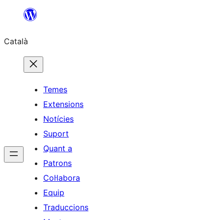
Vés
al
Català
contingut
Temes
Extensions
Notícies
Suport
Quant a
Patrons
Col·labora
Equip
Traduccions