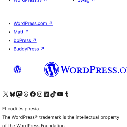
WordPress.tv
↗
Swag
↗
WordPress.com
↗
Matt
↗
bbPress
↗
BuddyPress
↗
Visiteu el nostre compte X (abans Twitter)
Visiteu el nostre compte de Bluesky
Visiteu el nostre compte al Mastodon
Visiteu el nostre compte de Threads
Visiteu la nostra pàgina al Facebook
Visiteu el nostre compte d'Instagram
Visiteu el nostre compte de LinkedIn
Visiteu el nostre compte de TikTok
Visiteu el nostre canal al YouTube
Visiteu el nostre compte de Tumblr
El codi és poesia.
The WordPress® trademark is the intellectual property
of the WordPress Foundation.