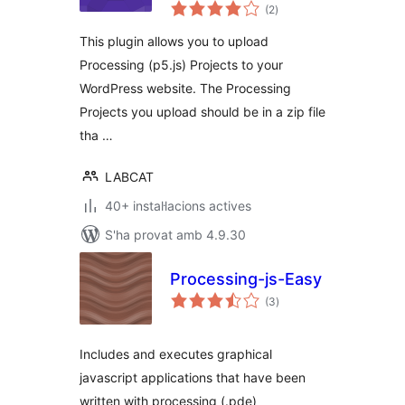
puntuacions
(2
)
totals
This plugin allows you to upload
Processing (p5.js) Projects to your
WordPress website. The Processing
Projects you upload should be in a zip file
tha …
LABCAT
40+ instal·lacions actives
S'ha provat amb 4.9.30
Processing-js-Easy
puntuacions
(3
)
totals
Includes and executes graphical
javascript applications that have been
written with processing (.pde)