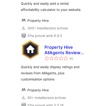
Quickly and easily add a rental
affordability calculator to your website.
Property Hive
300+ instal·lacions actives
S'ha provat amb 6.9.5
Property Hive
AllAgents Review
puntuacions
Embed
(0
)
totals
Quickly and easily display ratings and
reviews from AllAgents, plus
customisation options
Property Hive
90+ instal·lacions actives
S'ha provat amb 5.5.18