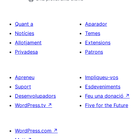
Quant a
Aparador
Notícies
Temes
Allotjament
Extensions
Privadesa
Patrons
Apreneu
Impliqueu-vos
Suport
Esdeveniments
Desenvolupadors
Feu una donació
↗
WordPress.tv
↗
Five for the Future
WordPress.com
↗