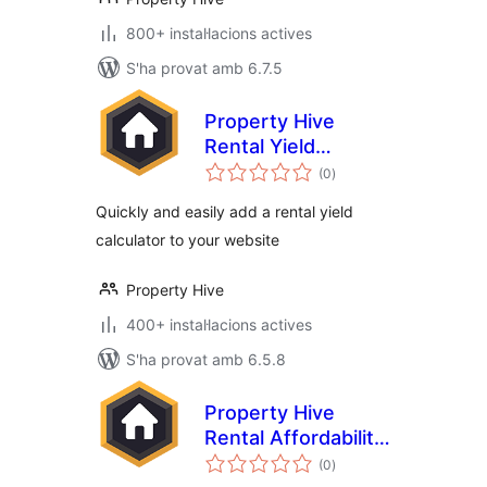
800+ instal·lacions actives
S'ha provat amb 6.7.5
Property Hive
Rental Yield
puntuacions
Calculator
(0
)
totals
Quickly and easily add a rental yield
calculator to your website
Property Hive
400+ instal·lacions actives
S'ha provat amb 6.5.8
Property Hive
Rental Affordability
puntuacions
Calculator
(0
)
totals