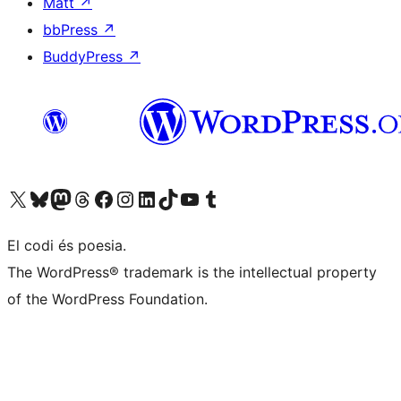
Matt
↗
bbPress
↗
BuddyPress
↗
Visiteu el nostre compte X (abans Twitter)
Visiteu el nostre compte de Bluesky
Visiteu el nostre compte al Mastodon
Visiteu el nostre compte de Threads
Visiteu la nostra pàgina al Facebook
Visiteu el nostre compte d'Instagram
Visiteu el nostre compte de LinkedIn
Visiteu el nostre compte de TikTok
Visiteu el nostre canal al YouTube
Visiteu el nostre compte de Tumblr
El codi és poesia.
The WordPress® trademark is the intellectual property
of the WordPress Foundation.