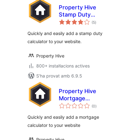
Property Hive
Stamp Duty
puntuacions
Calculator
(5
)
totals
Quickly and easily add a stamp duty
calculator to your website.
Property Hive
800+ instal·lacions actives
S'ha provat amb 6.9.5
Property Hive
Mortgage
puntuacions
Calculator
(0
)
totals
Quickly and easily add a mortgage
calculator to your website
Property Hive