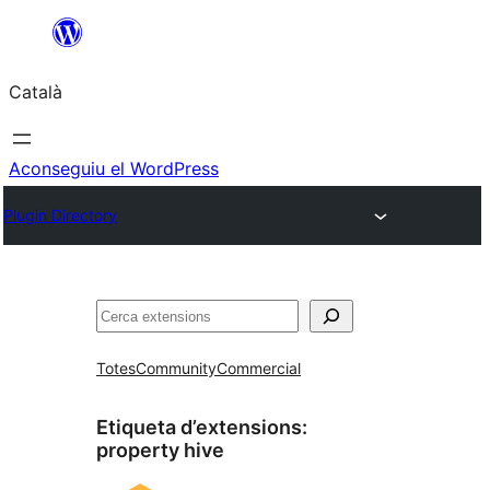
Vés
al
Català
contingut
Aconseguiu el WordPress
Plugin Directory
Cerca
Totes
Community
Commercial
Etiqueta d’extensions:
property hive