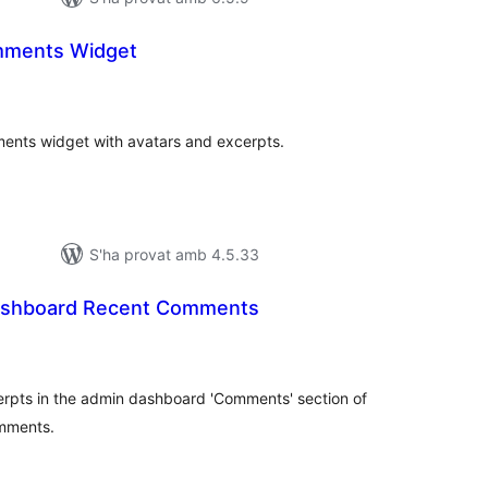
ments Widget
untuacions
tals
ents widget with avatars and excerpts.
S'ha provat amb 4.5.33
ashboard Recent Comments
ntuacions
tals
erpts in the admin dashboard 'Comments' section of
omments.