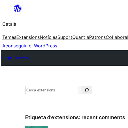
Vés
al
Català
contingut
Temes
Extensions
Notícies
Suport
Quant a
Patrons
Col·labora
Aconseguiu el WordPress
Plugin Directory
Cerca
Etiqueta d’extensions:
recent comments