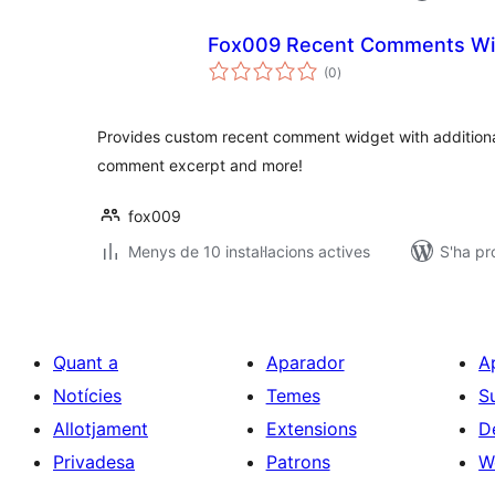
Fox009 Recent Comments Wi
puntuacions
(0
)
totals
Provides custom recent comment widget with additional
comment excerpt and more!
fox009
Menys de 10 instal·lacions actives
S'ha pr
Quant a
Aparador
A
Notícies
Temes
S
Allotjament
Extensions
D
Privadesa
Patrons
W