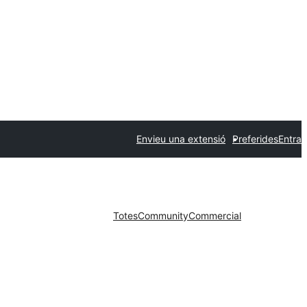
Envieu una extensió
Preferides
Entra
Totes
Community
Commercial