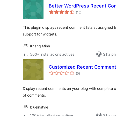
Better WordPress Recent C
puntuacions
(15
)
totals
This plugin displays recent comment lists at assigned 
support for widgets.
Khang Minh
500+ instal·lacions actives
S'ha pr
Customized Recent Commen
puntuacions
(0
)
totals
Display recent comments on your blog with complete co
of comments.
blueinstyle
100+ instal·lacions actives
S'ha pr