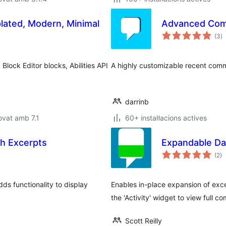
lated, Modern, Minimal
Advanced Com
p
(3
)
to
lock Editor blocks, Abilities API
A highly customizable recent comm
darrinb
ovat amb 7.1
60+ instal·lacions actives
h Excerpts
Expandable D
pu
(2
)
to
ds functionality to display
Enables in-place expansion of exc
the 'Activity' widget to view full c
Scott Reilly