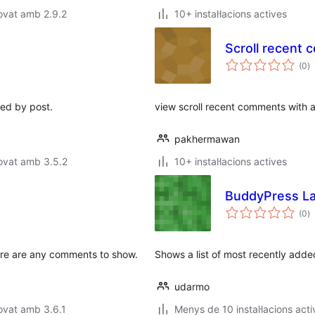
ovat amb 2.9.2
10+ instal·lacions actives
Scroll recent
p
(0
)
to
ed by post.
view scroll recent comments with 
pakhermawan
ovat amb 3.5.2
10+ instal·lacions actives
BuddyPress L
p
(0
)
to
ere are any comments to show.
Shows a list of most recently add
udarmo
ovat amb 3.6.1
Menys de 10 instal·lacions acti