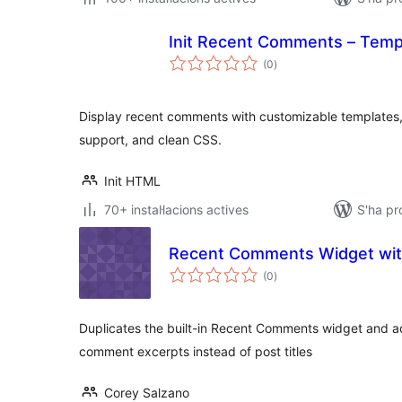
Init Recent Comments – Temp
puntuacions
(0
)
totals
Display recent comments with customizable templates, B
support, and clean CSS.
Init HTML
70+ instal·lacions actives
S'ha pr
Recent Comments Widget wit
puntuacions
(0
)
totals
Duplicates the built-in Recent Comments widget and ad
comment excerpts instead of post titles
Corey Salzano