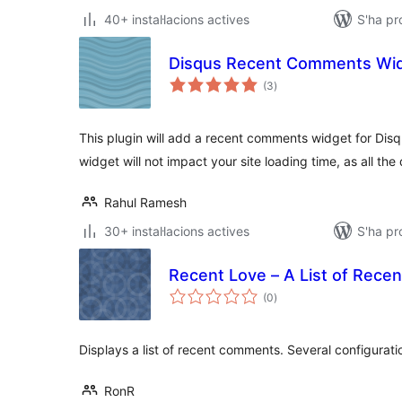
40+ instal·lacions actives
S'ha pr
Disqus Recent Comments Wi
puntuacions
(3
)
totals
This plugin will add a recent comments widget for Disq
widget will not impact your site loading time, as all the
Rahul Ramesh
30+ instal·lacions actives
S'ha p
Recent Love – A List of Rec
puntuacions
(0
)
totals
Displays a list of recent comments. Several configuratio
RonR