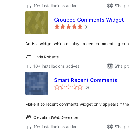
10+ instal·lacions actives
S'ha pr
Grouped Comments Widget
puntuacions
(1
)
totals
Adds a widget which displays recent comments, group
Chris Roberts
10+ instal·lacions actives
S'ha pr
Smart Recent Comments
puntuacions
(0
)
totals
Make it so recent comments widget only appears if th
ClevelandWebDeveloper
10+ instal·lacions actives
S'ha pr