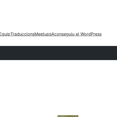
Equip
Traduccions
Meetups
Aconseguiu el WordPress