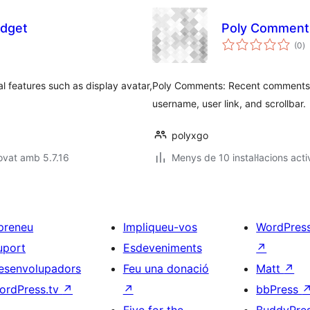
dget
Poly Comment
p
(0
)
to
 features such as display avatar,
Poly Comments: Recent comments wi
username, user link, and scrollbar.
polyxgo
ovat amb 5.7.16
Menys de 10 instal·lacions acti
preneu
Impliqueu-vos
WordPres
uport
Esdeveniments
↗
esenvolupadors
Feu una donació
Matt
↗
ordPress.tv
↗
↗
bbPress