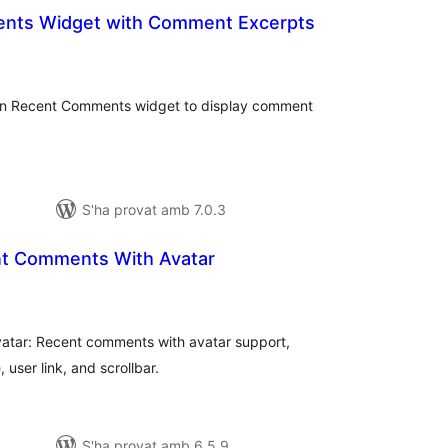
nts Widget with Comment Excerpts
ntuacions
tals
t-in Recent Comments widget to display comment
S'ha provat amb 7.0.3
t Comments With Avatar
ntuacions
tals
tar: Recent comments with avatar support,
 user link, and scrollbar.
S'ha provat amb 6.5.9