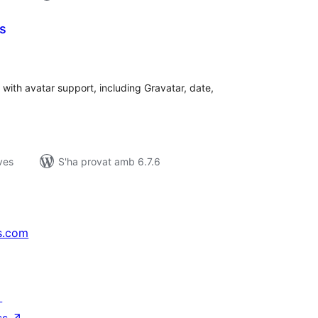
s
untuacions
tals
th avatar support, including Gravatar, date,
ves
S'ha provat amb 6.7.6
s.com
↗