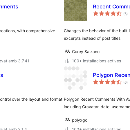
omments
Recent Comme
pu
(6
)
to
locations, with comprehensive
Changes the behavior of the buil
excerpts instead of post titles
Corey Salzano
ovat amb 3.7.41
100+ instal·lacions actives
ts
Polygon Recen
pu
(6
)
to
ntrol over the layout and format
Polygon Recent Comments With Ava
including Gravatar, date, username,
polyxgo
ovat amb 3.1.4
100+ instal·lacions actives