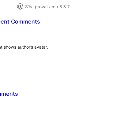
S'ha provat amb 6.8.7
cent Comments
untuacions
tals
 shows author’s avatar.
mments
ntuacions
tals