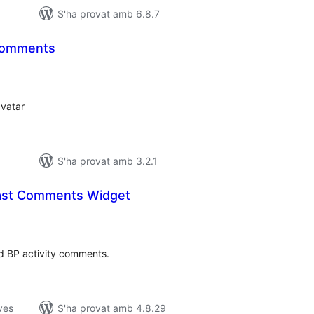
S'ha provat amb 6.8.7
 comments
untuacions
tals
avatar
S'ha provat amb 3.2.1
ast Comments Widget
untuacions
tals
ed BP activity comments.
ves
S'ha provat amb 4.8.29