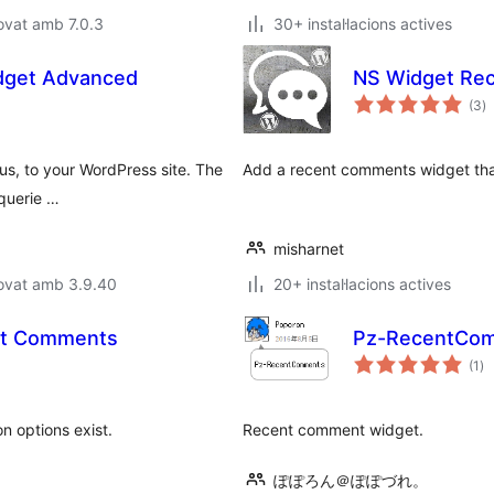
ovat amb 7.0.3
30+ instal·lacions actives
dget Advanced
NS Widget Re
p
(3
)
to
us, to your WordPress site. The
Add a recent comments widget that
 querie …
misharnet
rovat amb 3.9.40
20+ instal·lacions actives
ent Comments
Pz-RecentCo
pu
(1
)
to
n options exist.
Recent comment widget.
ぽぽろん＠ぽぽづれ。