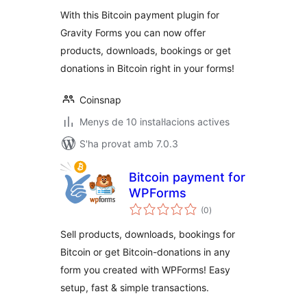
With this Bitcoin payment plugin for
Gravity Forms you can now offer
products, downloads, bookings or get
donations in Bitcoin right in your forms!
Coinsnap
Menys de 10 instal·lacions actives
S'ha provat amb 7.0.3
Bitcoin payment for
WPForms
puntuacions
(0
)
totals
Sell products, downloads, bookings for
Bitcoin or get Bitcoin-donations in any
form you created with WPForms! Easy
setup, fast & simple transactions.