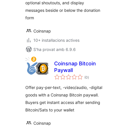
optional shoutouts, and display
messages beside or below the donation
form
Coinsnap
10+ instal·lacions actives
S'ha provat amb 6.9.6
Coinsnap Bitcoin
Paywall
puntuacions
(0
)
totals
Offer pay-per-text, -video/audio, -digital
goods with a Coinsnap Bitcoin paywall.
Buyers get instant access after sending
Bitcoin/Sats to your wallet
Coinsnap