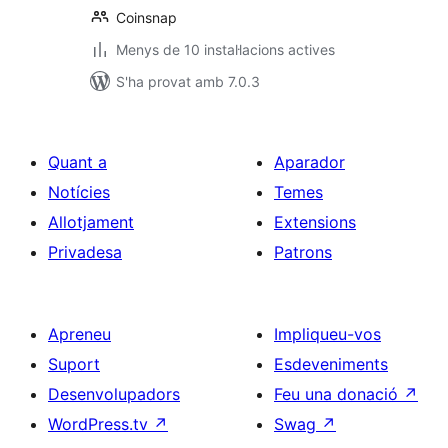
Coinsnap
Menys de 10 instal·lacions actives
S'ha provat amb 7.0.3
Quant a
Aparador
Notícies
Temes
Allotjament
Extensions
Privadesa
Patrons
Apreneu
Impliqueu-vos
Suport
Esdeveniments
Desenvolupadors
Feu una donació
↗
WordPress.tv
↗
Swag
↗