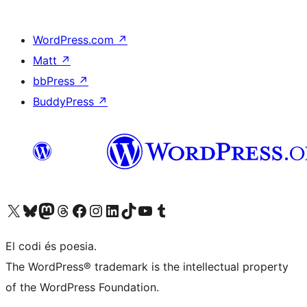
WordPress.com
↗
Matt
↗
bbPress
↗
BuddyPress
↗
Visiteu el nostre compte X (abans Twitter)
Visiteu el nostre compte de Bluesky
Visiteu el nostre compte al Mastodon
Visiteu el nostre compte de Threads
Visiteu la nostra pàgina al Facebook
Visiteu el nostre compte d'Instagram
Visiteu el nostre compte de LinkedIn
Visiteu el nostre compte de TikTok
Visiteu el nostre canal al YouTube
Visiteu el nostre compte de Tumblr
El codi és poesia.
The WordPress® trademark is the intellectual property
of the WordPress Foundation.