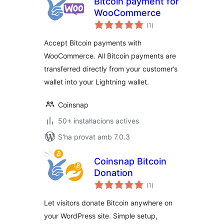
Bitcoin payment for
WooCommerce
puntuacions
(1
)
totals
Accept Bitcoin payments with
WooCommerce. All Bitcoin payments are
transferred directly from your customer’s
wallet into your Lightning wallet.
Coinsnap
50+ instal·lacions actives
S'ha provat amb 7.0.3
Coinsnap Bitcoin
Donation
puntuacions
(1
)
totals
Let visitors donate Bitcoin anywhere on
your WordPress site. Simple setup,