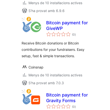
Menys de 10 instal·lacions actives
S'ha provat amb 6.9.6
Bitcoin payment for
GiveWP
puntuacions
(0
)
totals
Receive Bitcoin donations or Bitcoin
contributions for your fundraisers. Easy
setup, fast & simple transactions.
Coinsnap
Menys de 10 instal·lacions actives
S'ha provat amb 7.0.3
Bitcoin payment for
Gravity Forms
puntuacions
(0
)
totals