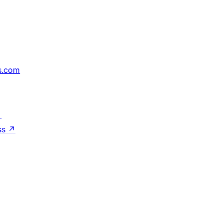
s.com
↗
ss
↗