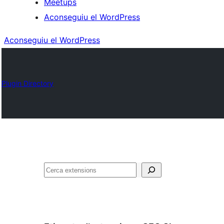
Meetups
Aconseguiu el WordPress
Aconseguiu el WordPress
Plugin Directory
Cerca