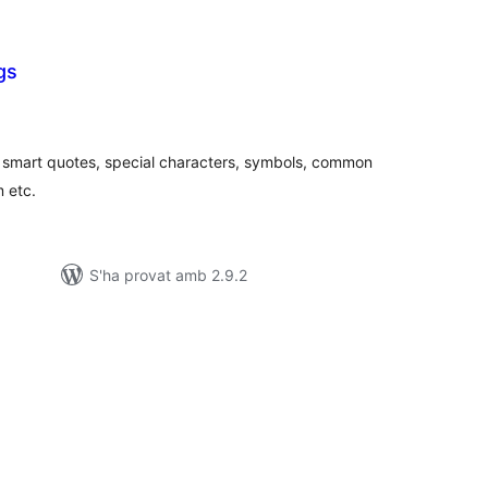
gs
untuacions
tals
s smart quotes, special characters, symbols, common
m etc.
S'ha provat amb 2.9.2