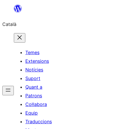
Vés
al
Català
contingut
Temes
Extensions
Notícies
Suport
Quant a
Patrons
Col·labora
Equip
Traduccions