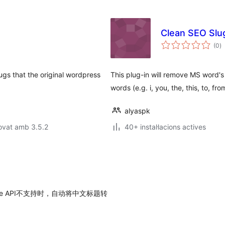
Clean SEO Slu
p
(0
)
to
gs that the original wordpress
This plug-in will remove MS word'
words (e.g. i, you, the, this, to, fro
alyaspk
ovat amb 3.5.2
40+ instal·lacions actives
le API不支持时，自动将中文标题转