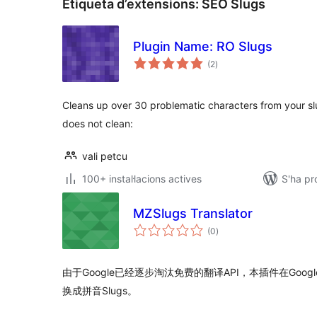
Etiqueta d’extensions:
SEO Slugs
Plugin Name: RO Slugs
puntuacions
(2
)
totals
Cleans up over 30 problematic characters from your slu
does not clean:
vali petcu
100+ instal·lacions actives
S'ha pr
MZSlugs Translator
puntuacions
(0
)
totals
由于Google已经逐步淘汰免费的翻译API，本插件在Goog
换成拼音Slugs。