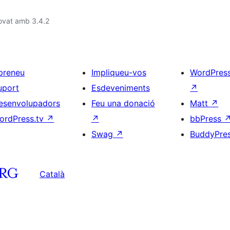
ovat amb 3.4.2
preneu
Impliqueu-vos
WordPres
uport
Esdeveniments
↗
esenvolupadors
Feu una donació
Matt
↗
ordPress.tv
↗
↗
bbPress
Swag
↗
BuddyPre
Català