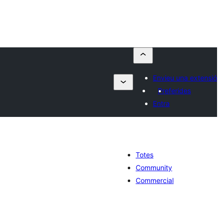
Envieu una extensió
Preferides
Entra
Totes
Community
Commercial