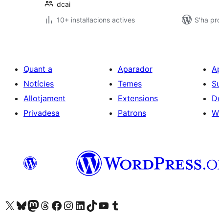
dcai
10+ instal·lacions actives
S'ha pr
Quant a
Aparador
A
Notícies
Temes
S
Allotjament
Extensions
D
Privadesa
Patrons
W
Visiteu el nostre compte X (abans Twitter)
Visiteu el nostre compte de Bluesky
Visiteu el nostre compte al Mastodon
Visiteu el nostre compte de Threads
Visiteu la nostra pàgina al Facebook
Visiteu el nostre compte d'Instagram
Visiteu el nostre compte de LinkedIn
Visiteu el nostre compte de TikTok
Visiteu el nostre canal al YouTube
Visiteu el nostre compte de Tumblr