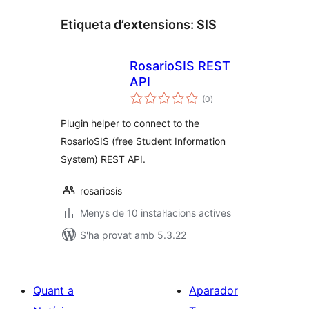
Etiqueta d’extensions:
SIS
RosarioSIS REST
API
puntuacions
(0
)
totals
Plugin helper to connect to the
RosarioSIS (free Student Information
System) REST API.
rosariosis
Menys de 10 instal·lacions actives
S'ha provat amb 5.3.22
Quant a
Aparador