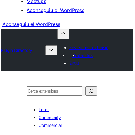
Meetups
Aconseguiu el WordPress
Aconseguiu el WordPress
Envieu una extensió
Plugin Directory
Preferides
Entra
Cerca
Totes
Community
Commercial