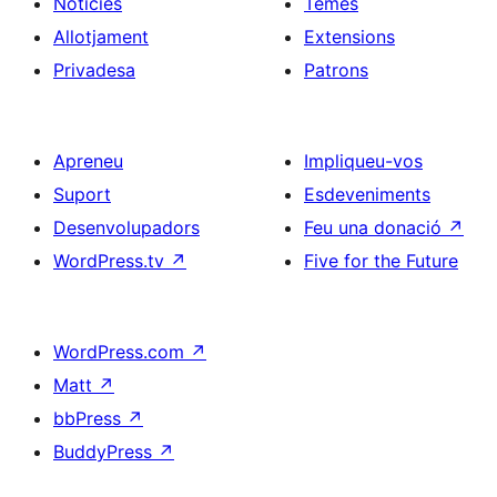
Notícies
Temes
Allotjament
Extensions
Privadesa
Patrons
Apreneu
Impliqueu-vos
Suport
Esdeveniments
Desenvolupadors
Feu una donació
↗
WordPress.tv
↗
Five for the Future
WordPress.com
↗
Matt
↗
bbPress
↗
BuddyPress
↗