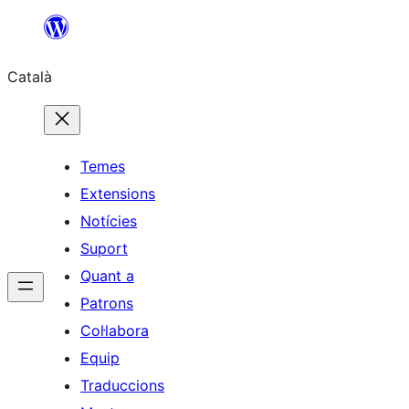
Vés
al
Català
contingut
Temes
Extensions
Notícies
Suport
Quant a
Patrons
Col·labora
Equip
Traduccions