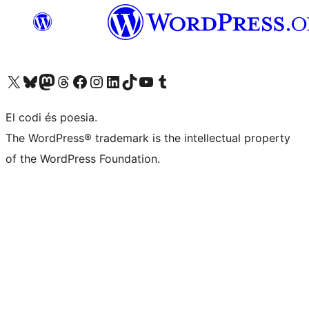
Visiteu el nostre compte X (abans Twitter)
Visiteu el nostre compte de Bluesky
Visiteu el nostre compte al Mastodon
Visiteu el nostre compte de Threads
Visiteu la nostra pàgina al Facebook
Visiteu el nostre compte d'Instagram
Visiteu el nostre compte de LinkedIn
Visiteu el nostre compte de TikTok
Visiteu el nostre canal al YouTube
Visiteu el nostre compte de Tumblr
El codi és poesia.
The WordPress® trademark is the intellectual property
of the WordPress Foundation.