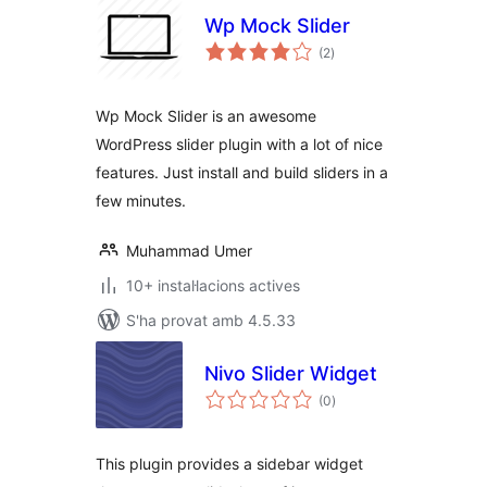
Wp Mock Slider
puntuacions
(2
)
totals
Wp Mock Slider is an awesome
WordPress slider plugin with a lot of nice
features. Just install and build sliders in a
few minutes.
Muhammad Umer
10+ instal·lacions actives
S'ha provat amb 4.5.33
Nivo Slider Widget
puntuacions
(0
)
totals
This plugin provides a sidebar widget