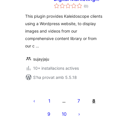
puntuacions
Platform
(0
)
totals
This plugin provides Kaleidoscope clients
using a Wordpress website, to display
images and videos from our
comprehensive content library or from
our c …
sujayjaju
10+ instal·lacions actives
S'ha provat amb 5.5.18
Paginació
de
1
7
8
…
les
9
10
entrades