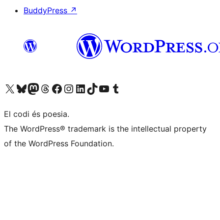
BuddyPress
↗
Visiteu el nostre compte X (abans Twitter)
Visiteu el nostre compte de Bluesky
Visiteu el nostre compte al Mastodon
Visiteu el nostre compte de Threads
Visiteu la nostra pàgina al Facebook
Visiteu el nostre compte d'Instagram
Visiteu el nostre compte de LinkedIn
Visiteu el nostre compte de TikTok
Visiteu el nostre canal al YouTube
Visiteu el nostre compte de Tumblr
El codi és poesia.
The WordPress® trademark is the intellectual property
of the WordPress Foundation.