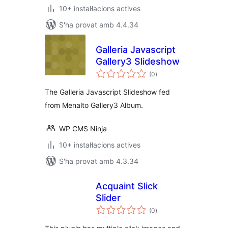
10+ instal·lacions actives
S'ha provat amb 4.4.34
Galleria Javascript
Gallery3 Slideshow
puntuacions
(0
)
totals
The Galleria Javascript Slideshow fed
from Menalto Gallery3 Album.
WP CMS Ninja
10+ instal·lacions actives
S'ha provat amb 4.3.34
Acquaint Slick
Slider
puntuacions
(0
)
totals