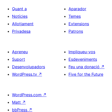
Quant a
Aparador
Notícies
Temes
Allotjament
Extensions
Privadesa
Patrons
Apreneu
Impliqueu-vos
Suport
Esdeveniments
Desenvolupadors
Feu una donació
↗
WordPress.tv
↗
Five for the Future
WordPress.com
↗
Matt
↗
bbPress
↗