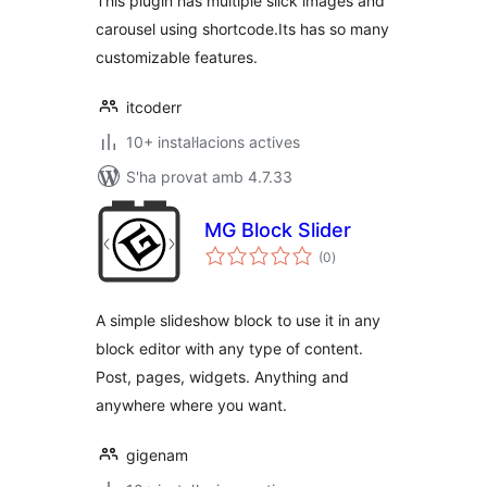
This plugin has multiple slick images and
carousel using shortcode.Its has so many
customizable features.
itcoderr
10+ instal·lacions actives
S'ha provat amb 4.7.33
MG Block Slider
puntuacions
(0
)
totals
A simple slideshow block to use it in any
block editor with any type of content.
Post, pages, widgets. Anything and
anywhere where you want.
gigenam