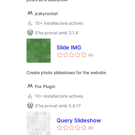
jcskyrocket
10+ instal·lacions actives
S'ha provat amb 3.1.4
Slide IMG
puntuacions
(0
)
totals
Create photo slideshows for the website.
Fox Plugin
10+ instal·lacions actives
S'ha provat amb 5.6.17
Query Slideshow
puntuacions
(0
)
totals