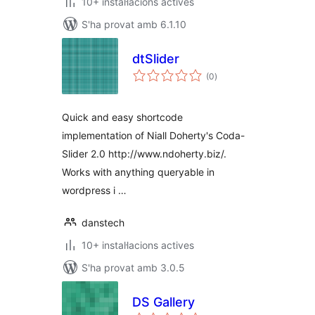
10+ instal·lacions actives
S'ha provat amb 6.1.10
dtSlider
puntuacions
(0
)
totals
Quick and easy shortcode
implementation of Niall Doherty's Coda-
Slider 2.0 http://www.ndoherty.biz/.
Works with anything queryable in
wordpress i …
danstech
10+ instal·lacions actives
S'ha provat amb 3.0.5
DS Gallery
puntuacions