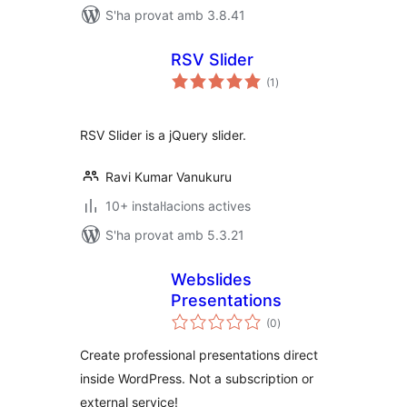
S'ha provat amb 3.8.41
RSV Slider
puntuacions
(1
)
totals
RSV Slider is a jQuery slider.
Ravi Kumar Vanukuru
10+ instal·lacions actives
S'ha provat amb 5.3.21
Webslides
Presentations
puntuacions
(0
)
totals
Create professional presentations direct
inside WordPress. Not a subscription or
external service!