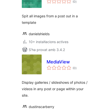
(0
)
totals
Spit all images from a post out in a
template
danielshields
10+ instal·lacions actives
S'ha provat amb 3.4.2
MediaView
puntuacions
(0
)
totals
Display galleries / slideshows of photos /
videos in any post or page within your
site.
dustinscarberry