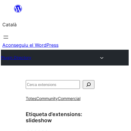
Vés
al
Català
contingut
Aconseguiu el WordPress
Plugin Directory
Cerca
Totes
Community
Commercial
Etiqueta d’extensions:
slideshow