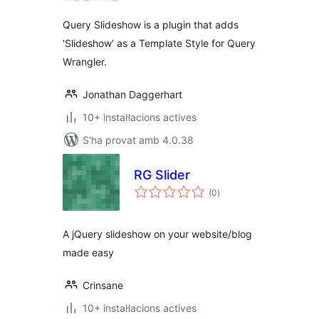
Query Slideshow is a plugin that adds
'Slideshow' as a Template Style for Query
Wrangler.
Jonathan Daggerhart
10+ instal·lacions actives
S'ha provat amb 4.0.38
RG Slider
puntuacions
(0
)
totals
A jQuery slideshow on your website/blog
made easy
Crinsane
10+ instal·lacions actives