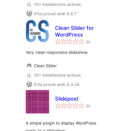
10+ instal·lacions actives
S'ha provat amb 6.8.7
Clean Slider for
WordPress
puntuacions
(0
)
totals
Very clean responsive slideshow.
Clean Slider
10+ instal·lacions actives
S'ha provat amb 4.3.34
Slidepost
puntuacions
(0
)
totals
A simple plugin to display WordPress
posts as a slideshow.