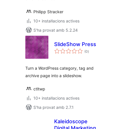
Philipp Stracker
10+ instal·lacions actives
S'ha provat amb 5.2.24
SlideShow Press
puntuacions
(0
)
totals
Turn a WordPress category, tag and
archive page into a slideshow.
ctltwp
10+ instal·lacions actives
S'ha provat amb 2.7.1
Kaleidoscope
Digital Marketing