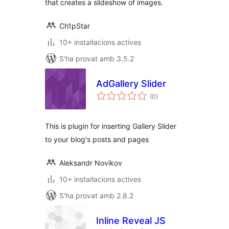
that creates a slideshow of images.
Ch1pStar
10+ instal·lacions actives
S'ha provat amb 3.5.2
AdGallery Slider
puntuacions
(0
)
totals
This is plugin for inserting Gallery Slider
to your blog's posts and pages
Aleksandr Novikov
10+ instal·lacions actives
S'ha provat amb 2.8.2
Inline Reveal JS