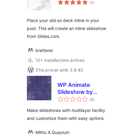
puntuacions
(1
)
totals
Place your slid.es deck inline in your
post. This will create an inline slideshow
from Slides.com.
bretterer
10+ instal·lacions actives
S'ha provat amb 3.9.40
WP Animate
Slideshow by
puntuacions
Cybercraft
(0
)
totals
Technologies
Make slideshows with multilayer facility
and customize them with easy options
Mithu A Quayium