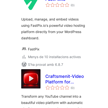
puntuacions
(0
)
totals
Upload, manage, and embed videos
using FastPix.io's powerful video hosting
platform directly from your WordPress
dashboard.
FastPix
Menys de 10 instal·lacions actives
S'ha provat amb 6.8.7
Craftsmenit-Video
Platform for
puntuacions
YouTube
(0
)
totals
Transform any YouTube channel into a
beautiful video platform with automatic