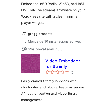
Embed the In5D Radio, WIn5D, and In5D
LIVE Talk live streams anywhere on your
WordPress site with a clean, minimal
player widget.
gregg prescott
Menys de 10 instal·lacions actives
S'ha provat amb 7.0.3
Video Embedder
for Strimly
puntuacions
(0
)
totals
Easily embed Strimly.io videos with
shortcodes and blocks. Features secure
API authentication and video library
management.