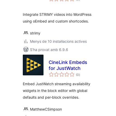
totals
Integrate STRIMY videos into WordPress
using oEmbed and custom shortcodes.
strimy
Menys de 10 instal·lacions actives
S'ha provat amb 6.9.6
CineLink Embeds
for JustWatch
puntuacions
(0
)
totals
Embed JustWatch streaming availability
widgets in the block editor with global
defaults and per-block overrides.
MatthewCSimpson