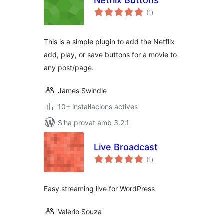
Netflix Buttons
puntuacions
(1
)
totals
This is a simple plugin to add the Netflix
add, play, or save buttons for a movie to
any post/page.
James Swindle
10+ instal·lacions actives
S'ha provat amb 3.2.1
Live Broadcast
puntuacions
(1
)
totals
Easy streaming live for WordPress
Valerio Souza