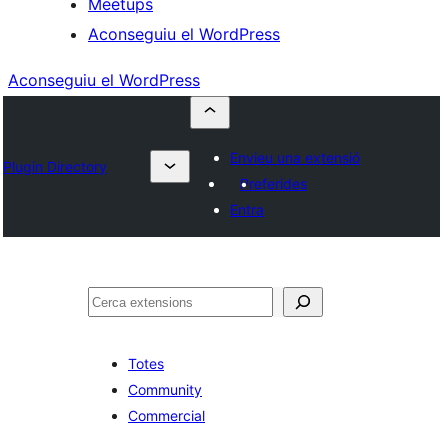
Meetups
Aconseguiu el WordPress
Aconseguiu el WordPress
Envieu una extensió
Plugin Directory
Preferides
Entra
Cerca
Totes
Community
Commercial