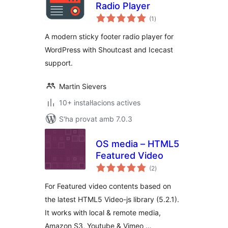
Radio Player
puntuacions
(1
)
totals
A modern sticky footer radio player for
WordPress with Shoutcast and Icecast
support.
Martin Sievers
10+ instal·lacions actives
S'ha provat amb 7.0.3
OS media – HTML5
Featured Video
puntuacions
(2
)
totals
For Featured video contents based on
the latest HTML5 Video-js library (5.2.1).
It works with local & remote media,
Amazon S3, Youtube & Vimeo …