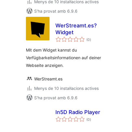
Menys de 10 instal·lacions actives
S'ha provat amb 6.9.6
WerStreamt.es?
Widget
puntuacions
(0
)
totals
Mit dem Widget kannst du
Verfügbarkeitsinformationen auf deiner
Webseite anzeigen.
WerStreamt.es
Menys de 10 instal·lacions actives
S'ha provat amb 6.9.6
In5D Radio Player
puntuacions
(0
)
totals