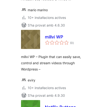
mario marino
10+ instal·lacions actives
S'ha provat amb 4.6.30
millvi WP
puntuacions
(0
)
totals
millvi WP – Plugin that can easily save,
control and stream videos through
Wordpress –
eviry
10+ instal·lacions actives
S'ha provat amb 4.9.30