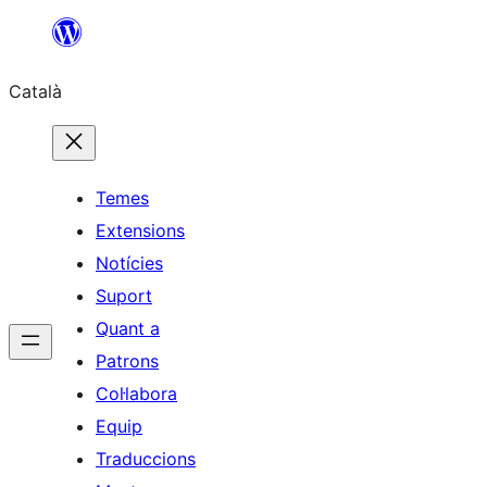
Vés
al
Català
contingut
Temes
Extensions
Notícies
Suport
Quant a
Patrons
Col·labora
Equip
Traduccions