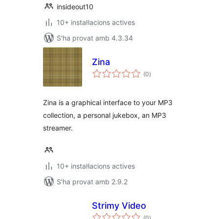
insideout10
10+ instal·lacions actives
S'ha provat amb 4.3.34
Zina
puntuacions
(0
)
totals
Zina is a graphical interface to your MP3
collection, a personal jukebox, an MP3
streamer.
10+ instal·lacions actives
S'ha provat amb 2.9.2
Strimy Video
puntuacions
(0
)