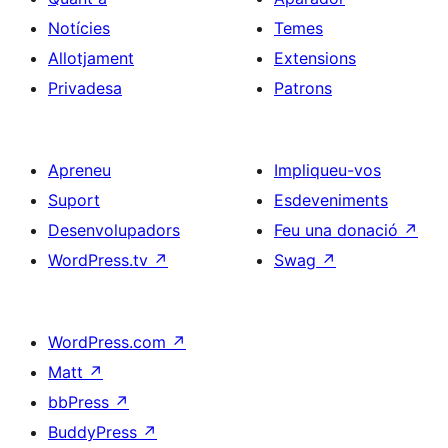
Notícies
Temes
Allotjament
Extensions
Privadesa
Patrons
Apreneu
Impliqueu-vos
Suport
Esdeveniments
Desenvolupadors
Feu una donació
↗
WordPress.tv
↗
Swag
↗
WordPress.com
↗
Matt
↗
bbPress
↗
BuddyPress
↗