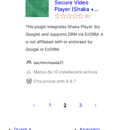
Secure Video
Player (Shaka +
puntuacions
EzDRM Support)
(0
)
totals
This plugin integrates Shaka Player (by
Google) and supports DRM via EzDRM. It
is not affiliated with or endorsed by
Google or EzDRM.
sachinchawla21
Menys de 10 instal·lacions actives
S'ha provat amb 6.8.7
Paginació
de
1
2
3
les
entrades
Quant a
Aparador