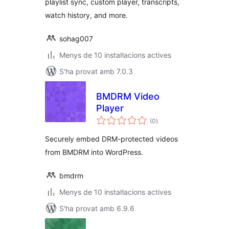
playlist sync, custom player, transcripts,
watch history, and more.
sohag007
Menys de 10 instal·lacions actives
S'ha provat amb 7.0.3
BMDRM Video
Player
puntuacions
(0
)
totals
Securely embed DRM-protected videos
from BMDRM into WordPress.
bmdrm
Menys de 10 instal·lacions actives
S'ha provat amb 6.9.6