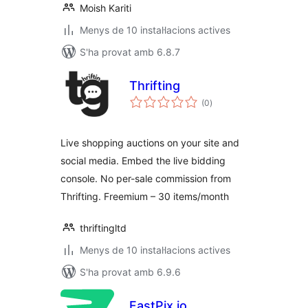
Moish Kariti
Menys de 10 instal·lacions actives
S'ha provat amb 6.8.7
Thrifting
puntuacions
(0
)
totals
Live shopping auctions on your site and
social media. Embed the live bidding
console. No per-sale commission from
Thrifting. Freemium – 30 items/month
thriftingltd
Menys de 10 instal·lacions actives
S'ha provat amb 6.9.6
FastPix.io