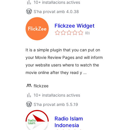
10+ instal·lacions actives
S'ha provat amb 4.0.38
Flickzee Widget
puntuacions
(0
)
totals
It is a simple plugin that you can put on
your Movie Review Pages and will inform
your website users where to watch the
movie online after they read y …
flickzee
10+ instal·lacions actives
S'ha provat amb 5.5.19
Radio Islam
Indonesia