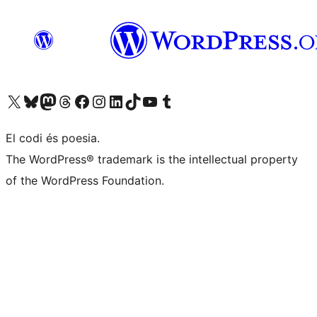
Visiteu el nostre compte X (abans Twitter)
Visiteu el nostre compte de Bluesky
Visiteu el nostre compte al Mastodon
Visiteu el nostre compte de Threads
Visiteu la nostra pàgina al Facebook
Visiteu el nostre compte d'Instagram
Visiteu el nostre compte de LinkedIn
Visiteu el nostre compte de TikTok
Visiteu el nostre canal al YouTube
Visiteu el nostre compte de Tumblr
El codi és poesia.
The WordPress® trademark is the intellectual property
of the WordPress Foundation.