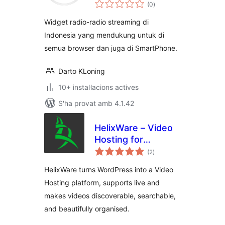
puntuacions
(0
)
totals
Widget radio-radio streaming di
Indonesia yang mendukung untuk di
semua browser dan juga di SmartPhone.
Darto KLoning
10+ instal·lacions actives
S'ha provat amb 4.1.42
HelixWare – Video
Hosting for
puntuacions
WordPress
(2
)
totals
HelixWare turns WordPress into a Video
Hosting platform, supports live and
makes videos discoverable, searchable,
and beautifully organised.