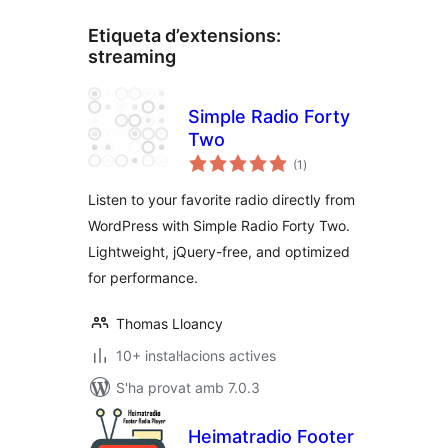
Etiqueta d’extensions:
streaming
Simple Radio Forty
Two
puntuacions
(1
)
totals
Listen to your favorite radio directly from
WordPress with Simple Radio Forty Two.
Lightweight, jQuery-free, and optimized
for performance.
Thomas Lloancy
10+ instal·lacions actives
S'ha provat amb 7.0.3
Heimatradio Footer