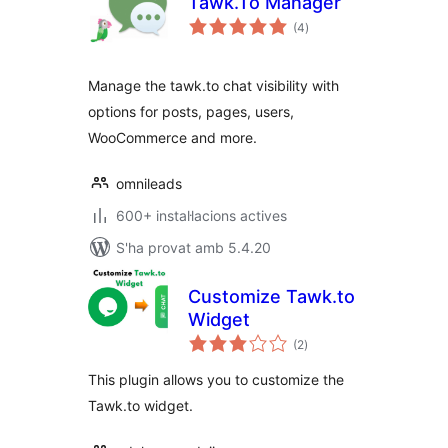
Tawk.To Manager
puntuacions
(4
)
totals
Manage the tawk.to chat visibility with
options for posts, pages, users,
WooCommerce and more.
omnileads
600+ instal·lacions actives
S'ha provat amb 5.4.20
Customize Tawk.to
Widget
puntuacions
(2
)
totals
This plugin allows you to customize the
Tawk.to widget.