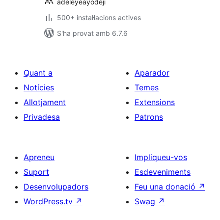
adeleyeayodeji
500+ instal·lacions actives
S'ha provat amb 6.7.6
Quant a
Aparador
Notícies
Temes
Allotjament
Extensions
Privadesa
Patrons
Apreneu
Impliqueu-vos
Suport
Esdeveniments
Desenvolupadors
Feu una donació
↗
WordPress.tv
↗
Swag
↗