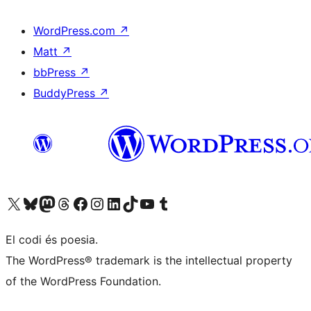
WordPress.com
↗
Matt
↗
bbPress
↗
BuddyPress
↗
Visiteu el nostre compte X (abans Twitter)
Visiteu el nostre compte de Bluesky
Visiteu el nostre compte al Mastodon
Visiteu el nostre compte de Threads
Visiteu la nostra pàgina al Facebook
Visiteu el nostre compte d'Instagram
Visiteu el nostre compte de LinkedIn
Visiteu el nostre compte de TikTok
Visiteu el nostre canal al YouTube
Visiteu el nostre compte de Tumblr
El codi és poesia.
The WordPress® trademark is the intellectual property
of the WordPress Foundation.