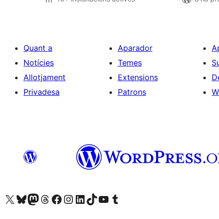
Quant a
Aparador
A
Notícies
Temes
S
Allotjament
Extensions
D
Privadesa
Patrons
W
Visiteu el nostre compte X (abans Twitter)
Visiteu el nostre compte de Bluesky
Visiteu el nostre compte al Mastodon
Visiteu el nostre compte de Threads
Visiteu la nostra pàgina al Facebook
Visiteu el nostre compte d'Instagram
Visiteu el nostre compte de LinkedIn
Visiteu el nostre compte de TikTok
Visiteu el nostre canal al YouTube
Visiteu el nostre compte de Tumblr