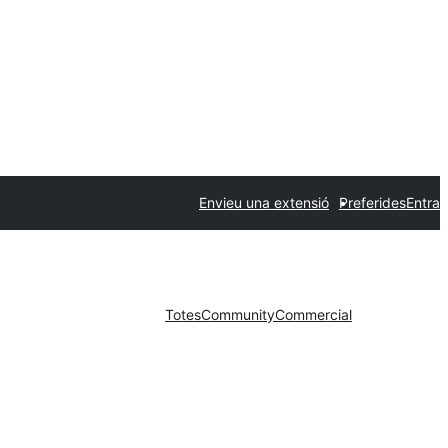
Envieu una extensió
Preferides
Entra
Totes
Community
Commercial