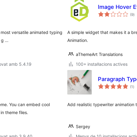
Image Hover E
pu
(9
)
to
he most versatile animated typing
A simple widget that makes it a 
y g …
Animation.
aThemeArt Translations
ovat amb 5.4.19
100+ instal·lacions actives
Paragraph Type
pu
(1
)
to
theme. You can embed cool
Add realistic typewriter animation
in theme files.
Sergey
rovat amb 3.9.40
Menys de 10 instal·lacions acti