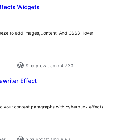
ffects Widgets
ntuacions
tals
breeze to add images,Content, And CSS3 Hover
S'ha provat amb 4.7.33
writer Effect
ntuacions
tals
 to your content paragraphs with cyberpunk effects.
ves
S'ha provat amb 6.8.6