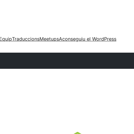
Equip
Traduccions
Meetups
Aconseguiu el WordPress