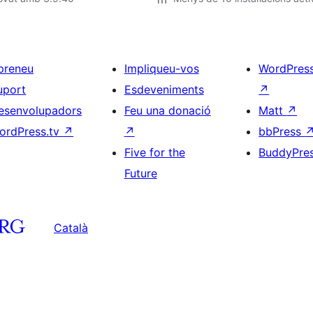
preneu
Impliqueu-vos
WordPres
uport
Esdeveniments
↗
esenvolupadors
Feu una donació
Matt
↗
ordPress.tv
↗
↗
bbPress
Five for the
BuddyPre
Future
Català