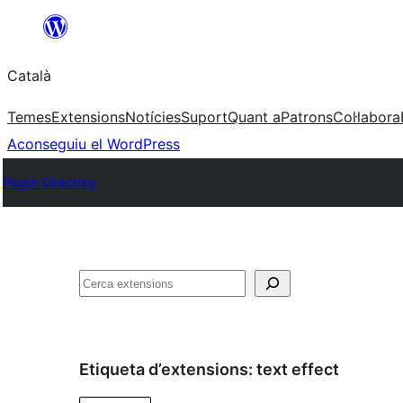
Vés
al
Català
contingut
Temes
Extensions
Notícies
Suport
Quant a
Patrons
Col·labora
Aconseguiu el WordPress
Plugin Directory
Cerca
Etiqueta d’extensions:
text effect