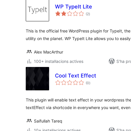
WP TypeIt Lite
puntuacions
(2
)
totals
This is the official free WordPress plugin for TypeIt, t
utility on the planet. WP TypeIt Lite allows you to easil
Alex MacArthur
100+ instal·lacions actives
S'ha pr
Cool Text Effect
puntuacions
(0
)
totals
This plugin will enable text effect in your wordpress 
textEffect via shortcode in everywhere you want, even 
Saifullah Tareq
10+ instal·lacions actives
S'ha p