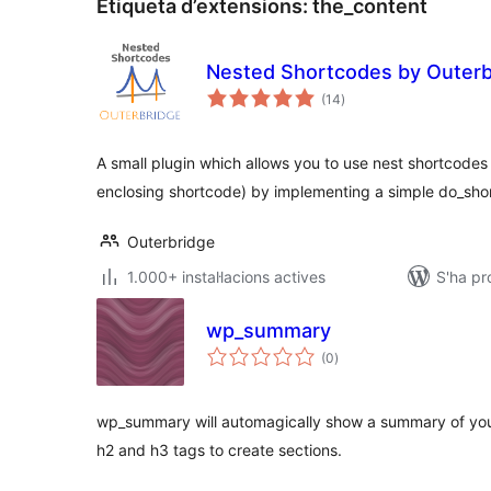
Etiqueta d’extensions:
the_content
Nested Shortcodes by Outerb
puntuacions
(14
)
totals
A small plugin which allows you to use nest shortcodes 
enclosing shortcode) by implementing a simple do_shor
Outerbridge
1.000+ instal·lacions actives
S'ha pr
wp_summary
puntuacions
(0
)
totals
wp_summary will automagically show a summary of your 
h2 and h3 tags to create sections.