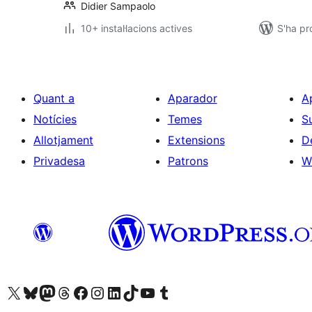
Didier Sampaolo
10+ instal·lacions actives
S'ha p
Quant a
Aparador
A
Notícies
Temes
S
Allotjament
Extensions
D
Privadesa
Patrons
W
Visiteu el nostre compte X (abans Twitter)
Visiteu el nostre compte de Bluesky
Visiteu el nostre compte al Mastodon
Visiteu el nostre compte de Threads
Visiteu la nostra pàgina al Facebook
Visiteu el nostre compte d'Instagram
Visiteu el nostre compte de LinkedIn
Visiteu el nostre compte de TikTok
Visiteu el nostre canal al YouTube
Visiteu el nostre compte de Tumblr