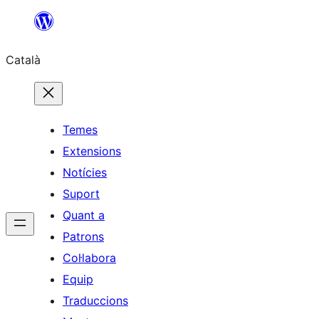
Vés
al
Català
contingut
Temes
Extensions
Notícies
Suport
Quant a
Patrons
Col·labora
Equip
Traduccions