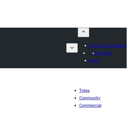
Envieu una extensió
Preferides
Entra
Totes
Community
Commercial