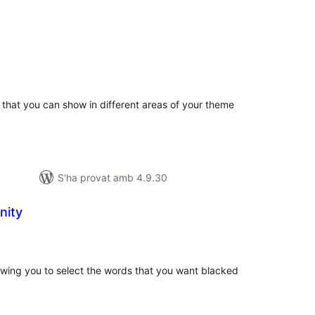
ntuacions
tals
s that you can show in different areas of your theme
S'ha provat amb 4.9.30
nity
untuacions
tals
lowing you to select the words that you want blacked