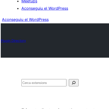
Meetups
Aconseguiu el WordPress
Aconseguiu el WordPress
Plugin Directory
Cerca