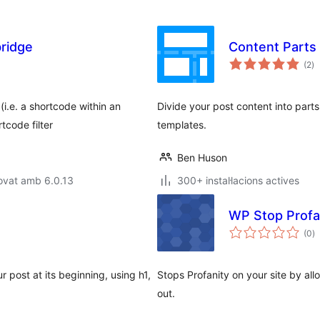
ridge
Content Parts
pu
(2
)
to
(i.e. a shortcode within an
Divide your post content into part
tcode filter
templates.
Ben Huson
ovat amb 6.0.13
300+ instal·lacions actives
WP Stop Profa
p
(0
)
to
post at its beginning, using h1,
Stops Profanity on your site by al
out.