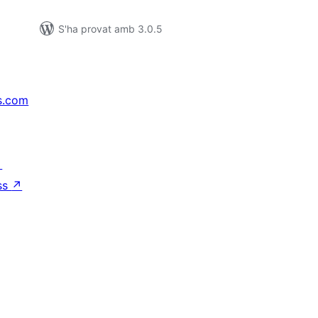
S'ha provat amb 3.0.5
s.com
↗
ss
↗