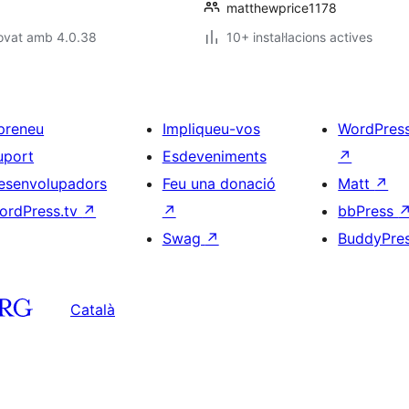
matthewprice1178
rovat amb 4.0.38
10+ instal·lacions actives
preneu
Impliqueu-vos
WordPres
uport
Esdeveniments
↗
esenvolupadors
Feu una donació
Matt
↗
ordPress.tv
↗
↗
bbPress
Swag
↗
BuddyPre
Català