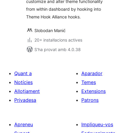
customize and alter theme functionality
from within dashboard by hooking into
Theme Hook Alliance hooks.
Slobodan Manić
20+ instal·lacions actives
S'ha provat amb 4.0.38
Quant a
Aparador
Notícies
Temes
Allotjament
Extensions
Privadesa
Patrons
Apreneu
Impliqueu-vos