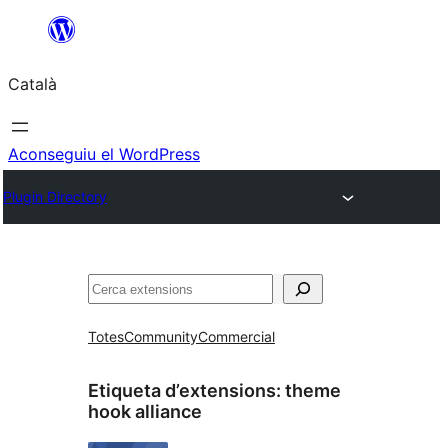
Vés
al
Català
contingut
Aconseguiu el WordPress
Plugin Directory
Cerca
Totes
Community
Commercial
Etiqueta d’extensions:
theme
hook alliance