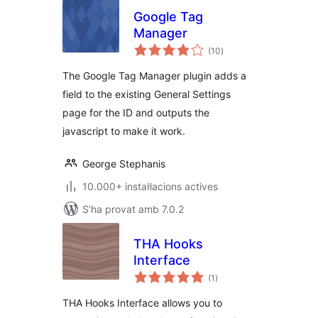
Google Tag
Manager
puntuacions
(10
)
totals
The Google Tag Manager plugin adds a
field to the existing General Settings
page for the ID and outputs the
javascript to make it work.
George Stephanis
10.000+ instal·lacions actives
S'ha provat amb 7.0.2
THA Hooks
Interface
puntuacions
(1
)
totals
THA Hooks Interface allows you to