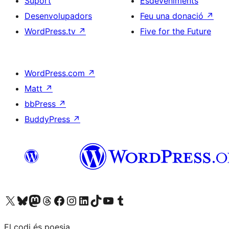
Suport
Esdeveniments
Desenvolupadors
Feu una donació
↗
WordPress.tv
↗
Five for the Future
WordPress.com
↗
Matt
↗
bbPress
↗
BuddyPress
↗
Visiteu el nostre compte X (abans Twitter)
Visiteu el nostre compte de Bluesky
Visiteu el nostre compte al Mastodon
Visiteu el nostre compte de Threads
Visiteu la nostra pàgina al Facebook
Visiteu el nostre compte d'Instagram
Visiteu el nostre compte de LinkedIn
Visiteu el nostre compte de TikTok
Visiteu el nostre canal al YouTube
Visiteu el nostre compte de Tumblr
El codi és poesia.