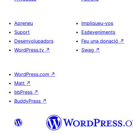
Apreneu
Impliqueu-vos
Suport
Esdeveniments
Desenvolupadors
Feu una donació
↗
WordPress.tv
↗
Swag
↗
WordPress.com
↗
Matt
↗
bbPress
↗
BuddyPress
↗