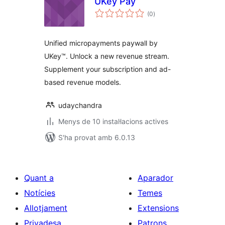
UKey Pay
puntuacions
(0
)
totals
Unified micropayments paywall by
UKey™. Unlock a new revenue stream.
Supplement your subscription and ad-
based revenue models.
udaychandra
Menys de 10 instal·lacions actives
S'ha provat amb 6.0.13
Quant a
Aparador
Notícies
Temes
Allotjament
Extensions
Privadesa
Patrons