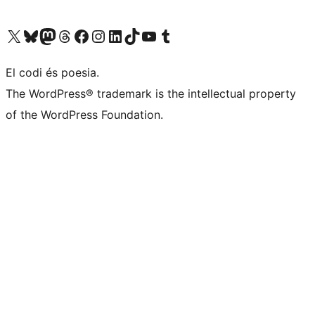
Visiteu el nostre compte X (abans Twitter)
Visiteu el nostre compte de Bluesky
Visiteu el nostre compte al Mastodon
Visiteu el nostre compte de Threads
Visiteu la nostra pàgina al Facebook
Visiteu el nostre compte d'Instagram
Visiteu el nostre compte de LinkedIn
Visiteu el nostre compte de TikTok
Visiteu el nostre canal al YouTube
Visiteu el nostre compte de Tumblr
El codi és poesia.
The WordPress® trademark is the intellectual property
of the WordPress Foundation.