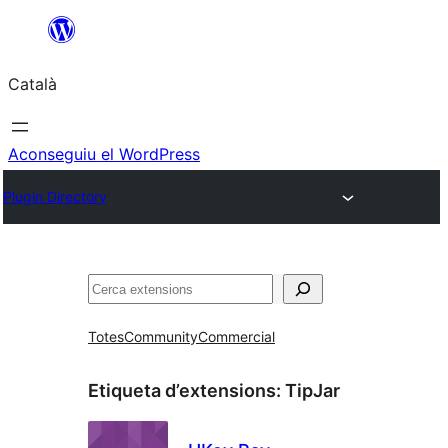
Vés
al
Català
contingut
Aconseguiu el WordPress
Plugin Directory
Cerca
Totes
Community
Commercial
Etiqueta d’extensions:
TipJar