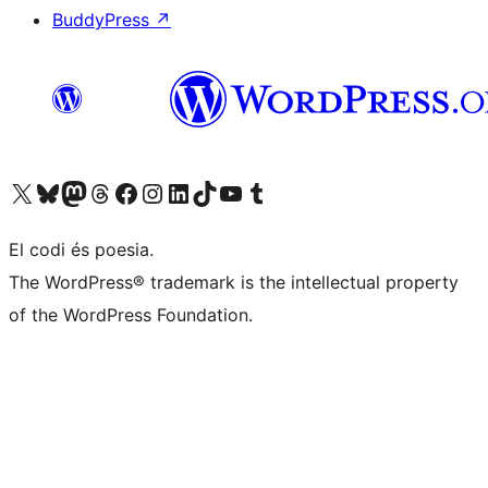
BuddyPress
↗
Visiteu el nostre compte X (abans Twitter)
Visiteu el nostre compte de Bluesky
Visiteu el nostre compte al Mastodon
Visiteu el nostre compte de Threads
Visiteu la nostra pàgina al Facebook
Visiteu el nostre compte d'Instagram
Visiteu el nostre compte de LinkedIn
Visiteu el nostre compte de TikTok
Visiteu el nostre canal al YouTube
Visiteu el nostre compte de Tumblr
El codi és poesia.
The WordPress® trademark is the intellectual property
of the WordPress Foundation.