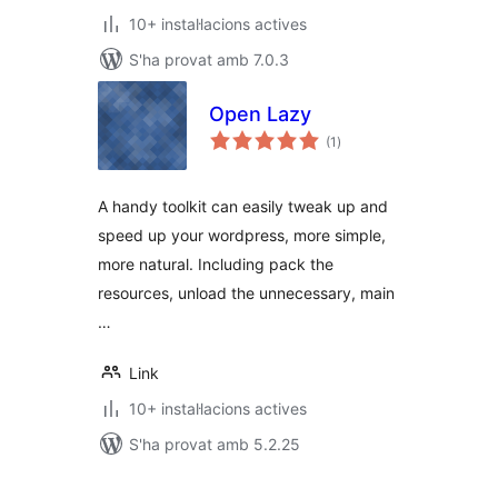
10+ instal·lacions actives
S'ha provat amb 7.0.3
Open Lazy
puntuacions
(1
)
totals
A handy toolkit can easily tweak up and
speed up your wordpress, more simple,
more natural. Including pack the
resources, unload the unnecessary, main
…
Link
10+ instal·lacions actives
S'ha provat amb 5.2.25