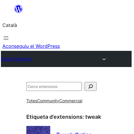
Vés
al
Català
contingut
Aconseguiu el WordPress
Plugin Directory
Cerca
Totes
Community
Commercial
Etiqueta d’extensions:
tweak