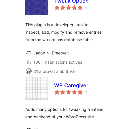
Tweak Option
puntuacions
(5
)
totals
This plugin is a developers tool to
inspect, add, modify and remove entries
from the wp options database table.
Jacob N. Breetvelt
100+ instal·lacions actives
S'ha provat amb 6.9.6
WP Caregiver
puntuacions
(2
)
totals
Adds many options for tweaking frontend
and backend of your WordPress site.