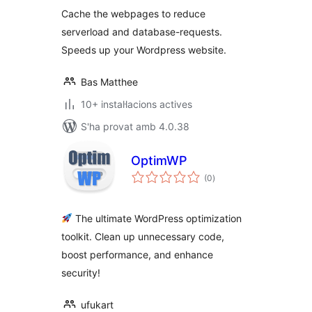
Cache the webpages to reduce
serverload and database-requests.
Speeds up your Wordpress website.
Bas Matthee
10+ instal·lacions actives
S'ha provat amb 4.0.38
OptimWP
puntuacions
(0
)
totals
The ultimate WordPress optimization
toolkit. Clean up unnecessary code,
boost performance, and enhance
security!
ufukart