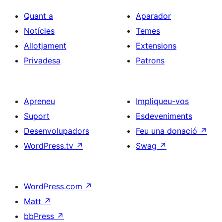
Quant a
Aparador
Notícies
Temes
Allotjament
Extensions
Privadesa
Patrons
Apreneu
Impliqueu-vos
Suport
Esdeveniments
Desenvolupadors
Feu una donació
↗
WordPress.tv
↗
Swag
↗
WordPress.com
↗
Matt
↗
bbPress
↗