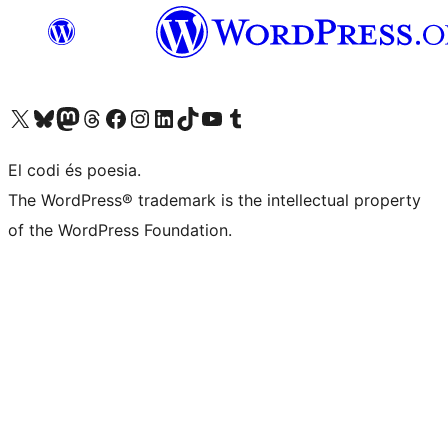
Visiteu el nostre compte X (abans Twitter)
Visiteu el nostre compte de Bluesky
Visiteu el nostre compte al Mastodon
Visiteu el nostre compte de Threads
Visiteu la nostra pàgina al Facebook
Visiteu el nostre compte d'Instagram
Visiteu el nostre compte de LinkedIn
Visiteu el nostre compte de TikTok
Visiteu el nostre canal al YouTube
Visiteu el nostre compte de Tumblr
El codi és poesia.
The WordPress® trademark is the intellectual property
of the WordPress Foundation.