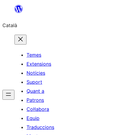
Vés
al
Català
contingut
Temes
Extensions
Notícies
Suport
Quant a
Patrons
Col·labora
Equip
Traduccions