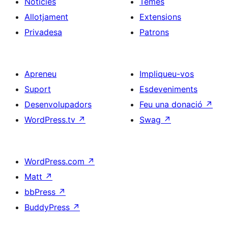
Notícies
Temes
Allotjament
Extensions
Privadesa
Patrons
Apreneu
Impliqueu-vos
Suport
Esdeveniments
Desenvolupadors
Feu una donació
↗
WordPress.tv
↗
Swag
↗
WordPress.com
↗
Matt
↗
bbPress
↗
BuddyPress
↗