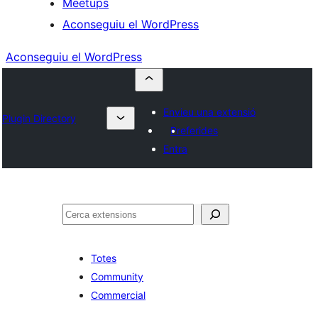
Meetups
Aconseguiu el WordPress
Aconseguiu el WordPress
Envieu una extensió
Plugin Directory
Preferides
Entra
Cerca
Totes
Community
Commercial