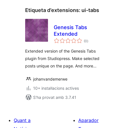
Etiqueta d’extensions:
ui-tabs
Genesis Tabs
Extended
puntuacions
(0
)
totals
Extended version of the Genesis Tabs
plugin from Studiopress. Make selected
posts unique on the page. And more…
johanvandemerwe
10+ instal·lacions actives
S'ha provat amb 3.7.41
Quant a
Aparador