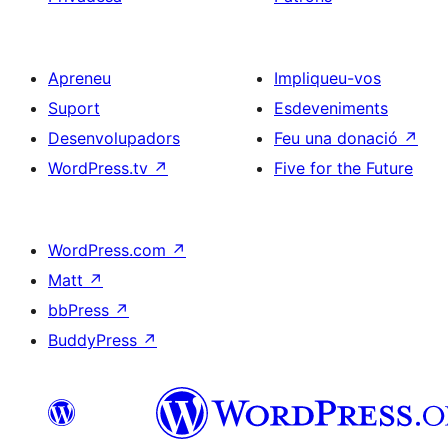
Apreneu
Impliqueu-vos
Suport
Esdeveniments
Desenvolupadors
Feu una donació
↗
WordPress.tv
↗
Five for the Future
WordPress.com
↗
Matt
↗
bbPress
↗
BuddyPress
↗