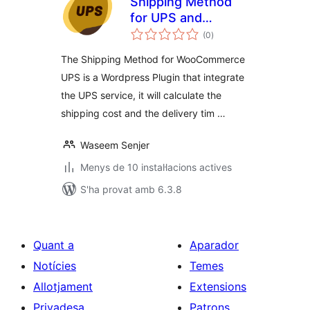
Shipping Method
for UPS and
puntuacions
WooCommerce
(0
)
totals
The Shipping Method for WooCommerce
UPS is a Wordpress Plugin that integrate
the UPS service, it will calculate the
shipping cost and the delivery tim …
Waseem Senjer
Menys de 10 instal·lacions actives
S'ha provat amb 6.3.8
Quant a
Aparador
Notícies
Temes
Allotjament
Extensions
Privadesa
Patrons