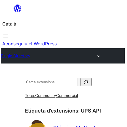
Vés
al
Català
contingut
Aconseguiu el WordPress
Plugin Directory
Cerca
Totes
Community
Commercial
Etiqueta d’extensions:
UPS API