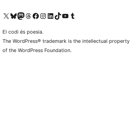
Visiteu el nostre compte X (abans Twitter)
Visiteu el nostre compte de Bluesky
Visiteu el nostre compte al Mastodon
Visiteu el nostre compte de Threads
Visiteu la nostra pàgina al Facebook
Visiteu el nostre compte d'Instagram
Visiteu el nostre compte de LinkedIn
Visiteu el nostre compte de TikTok
Visiteu el nostre canal al YouTube
Visiteu el nostre compte de Tumblr
El codi és poesia.
The WordPress® trademark is the intellectual property
of the WordPress Foundation.