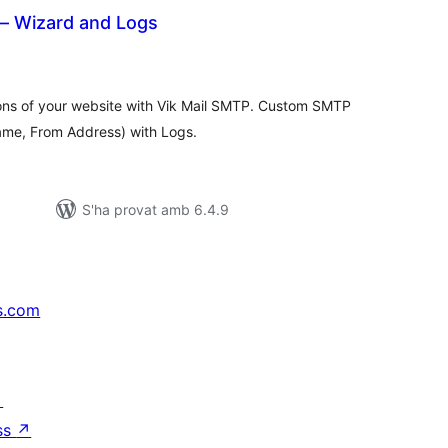
 – Wizard and Logs
untuacions
tals
ons of your website with Vik Mail SMTP. Custom SMTP
me, From Address) with Logs.
S'ha provat amb 6.4.9
s.com
↗
ss
↗