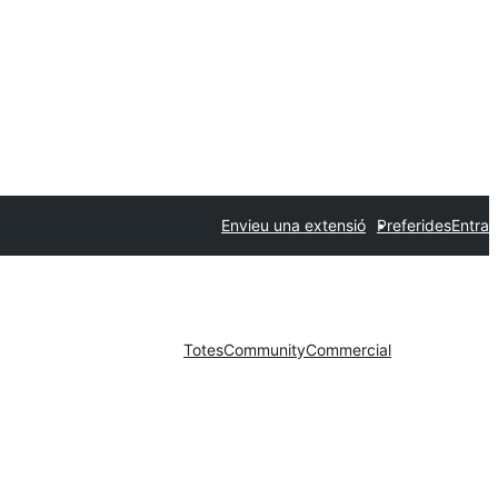
Envieu una extensió
Preferides
Entra
Totes
Community
Commercial