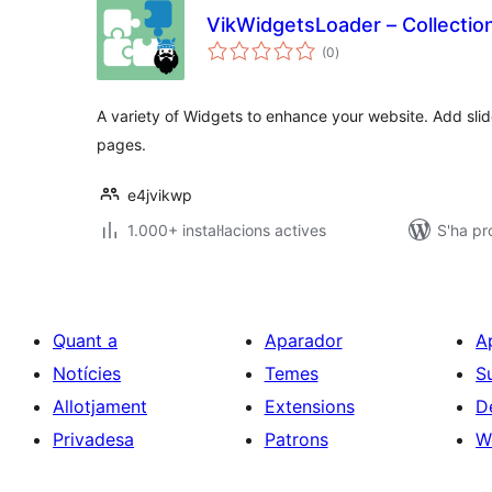
VikWidgetsLoader – Collectio
puntuacions
(0
)
totals
A variety of Widgets to enhance your website. Add slid
pages.
e4jvikwp
1.000+ instal·lacions actives
S'ha pr
Quant a
Aparador
A
Notícies
Temes
S
Allotjament
Extensions
D
Privadesa
Patrons
W