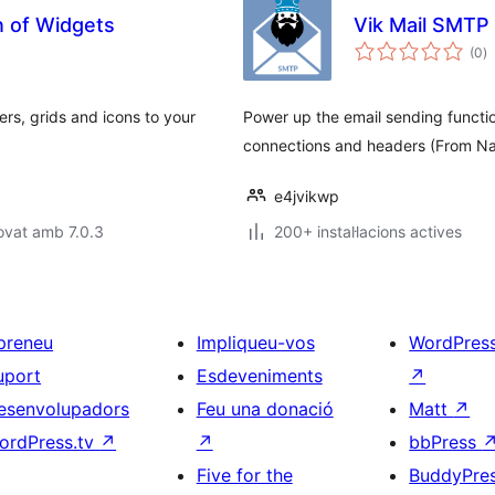
n of Widgets
Vik Mail SMTP
p
(0
)
to
ers, grids and icons to your
Power up the email sending functi
connections and headers (From Na
e4jvikwp
ovat amb 7.0.3
200+ instal·lacions actives
preneu
Impliqueu-vos
WordPres
uport
Esdeveniments
↗
esenvolupadors
Feu una donació
Matt
↗
ordPress.tv
↗
↗
bbPress
Five for the
BuddyPre