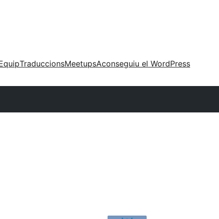
Equip
Traduccions
Meetups
Aconseguiu el WordPress