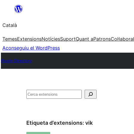
Vés
al
Català
contingut
Temes
Extensions
Notícies
Suport
Quant a
Patrons
Col·labora
Aconseguiu el WordPress
Plugin Directory
Cerca
Etiqueta d’extensions:
vik