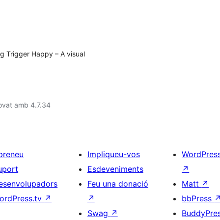
g Trigger Happy – A visual
ovat amb 4.7.34
preneu
Impliqueu-vos
WordPres
uport
Esdeveniments
↗
esenvolupadors
Feu una donació
Matt
↗
ordPress.tv
↗
↗
bbPress
Swag
↗
BuddyPre