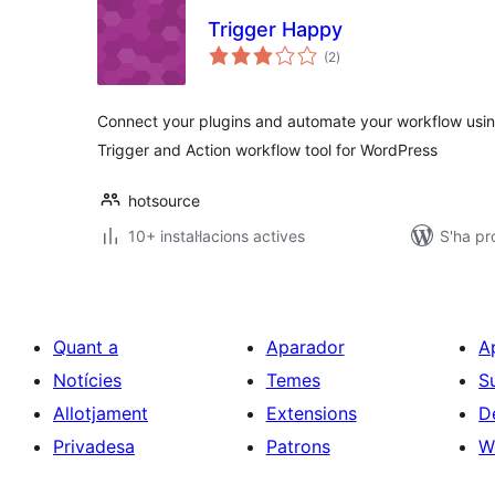
Trigger Happy
puntuacions
(2
)
totals
Connect your plugins and automate your workflow usin
Trigger and Action workflow tool for WordPress
hotsource
10+ instal·lacions actives
S'ha pr
Quant a
Aparador
A
Notícies
Temes
S
Allotjament
Extensions
D
Privadesa
Patrons
W