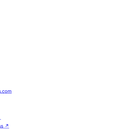
s.com
↗
ss
↗