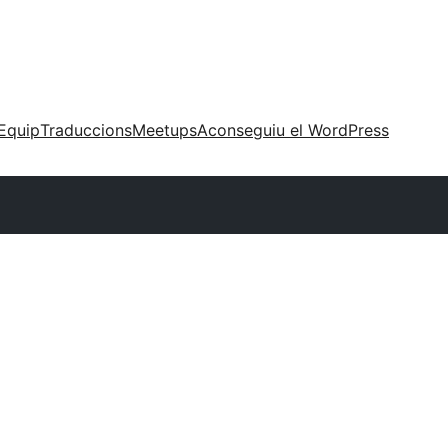
Equip
Traduccions
Meetups
Aconseguiu el WordPress