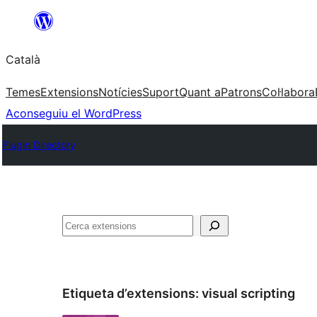
Vés
al
Català
contingut
Temes
Extensions
Notícies
Suport
Quant a
Patrons
Col·labora
Aconseguiu el WordPress
Plugin Directory
Cerca
Etiqueta d’extensions:
visual scripting