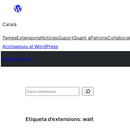
Vés
al
Català
contingut
Temes
Extensions
Notícies
Suport
Quant a
Patrons
Col·labora
Aconseguiu el WordPress
Plugin Directory
Cerca
Etiqueta d’extensions:
wait