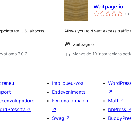
Waitpage.io
p
(0
)
to
points for U.S. airports.
Allows you to divert excess traffic
waitpageio
ovat amb 7.0.3
Menys de 10 instal·lacions acti
preneu
Impliqueu-vos
WordPres
uport
Esdeveniments
↗
esenvolupadors
Feu una donació
Matt
↗
ordPress.tv
↗
↗
bbPress
Swag
↗
BuddyPre