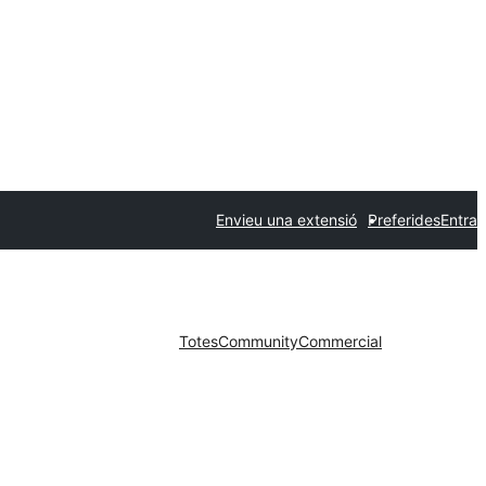
Envieu una extensió
Preferides
Entra
Totes
Community
Commercial