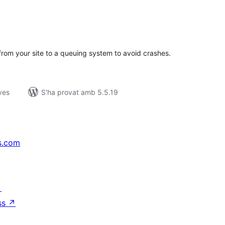
untuacions
tals
 from your site to a queuing system to avoid crashes.
ves
S'ha provat amb 5.5.19
s.com
↗
ss
↗