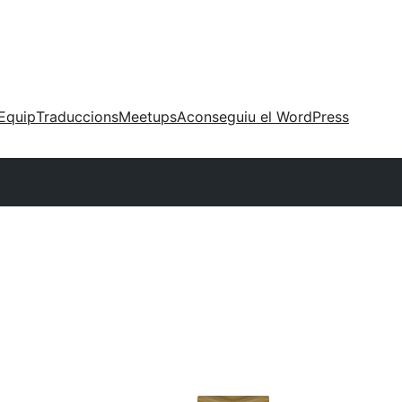
Equip
Traduccions
Meetups
Aconseguiu el WordPress