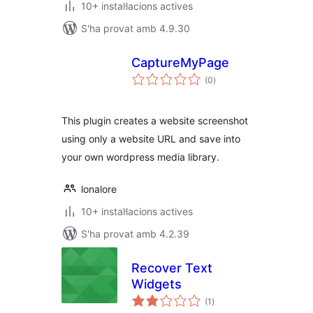
10+ instal·lacions actives
S'ha provat amb 4.9.30
CaptureMyPage
puntuacions
(0
)
totals
This plugin creates a website screenshot
using only a website URL and save into
your own wordpress media library.
lonalore
10+ instal·lacions actives
S'ha provat amb 4.2.39
Recover Text
Widgets
puntuacions
(1
)
totals