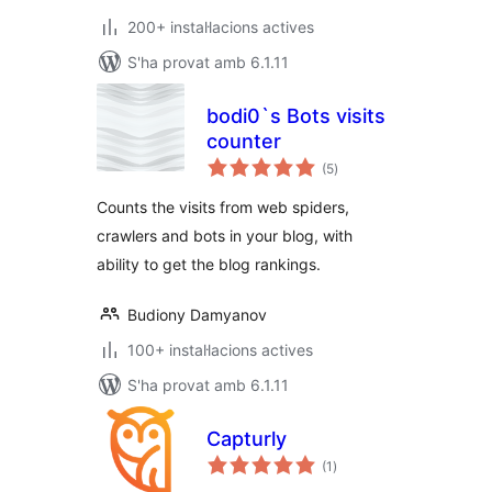
200+ instal·lacions actives
S'ha provat amb 6.1.11
bodi0`s Bots visits
counter
puntuacions
(5
)
totals
Counts the visits from web spiders,
crawlers and bots in your blog, with
ability to get the blog rankings.
Budiony Damyanov
100+ instal·lacions actives
S'ha provat amb 6.1.11
Capturly
puntuacions
(1
)
totals