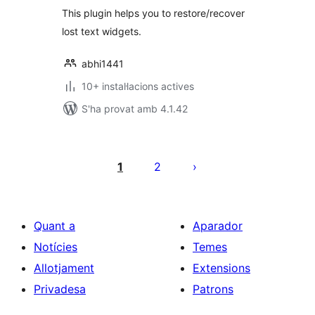
This plugin helps you to restore/recover
lost text widgets.
abhi1441
10+ instal·lacions actives
S'ha provat amb 4.1.42
Paginació
de
1
2
les
entrades
Quant a
Aparador
Notícies
Temes
Allotjament
Extensions
Privadesa
Patrons