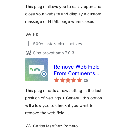
This plugin allows you to easily open and
close your website and display a custom
message or HTML page when closed.
RS
500+ instal·lacions actives
S'ha provat amb 7.0.3
Remove Web Field
From Comments
puntuacions
Form
(2
)
totals
This plugin adds a new setting in the last
position of Settings > General, this option
will allow you to check if you want to
remove the web field …
Carlos Martínez Romero