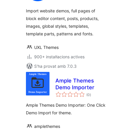
Import website demos, full pages of
block editor content, posts, products,
images, global styles, templates,
template parts, patterns and fonts.
UXL Themes
900+ instal·lacions actives
S'ha provat amb 7.0.3
Ample Themes
Demo Importer
puntuacions
(0
)
totals
Ample Themes Demo Importer: One Click
Demo Import for theme.
amplethemes