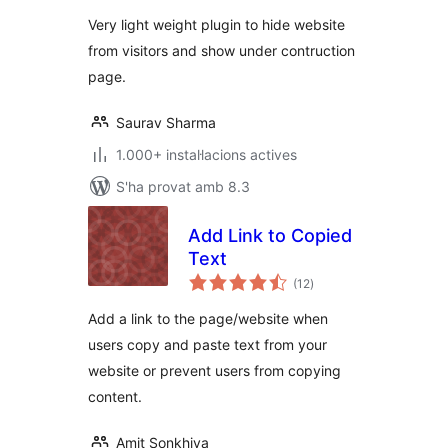
Very light weight plugin to hide website
from visitors and show under contruction
page.
Saurav Sharma
1.000+ instal·lacions actives
S'ha provat amb 8.3
Add Link to Copied
Text
puntuacions
(12
)
totals
Add a link to the page/website when
users copy and paste text from your
website or prevent users from copying
content.
Amit Sonkhiya