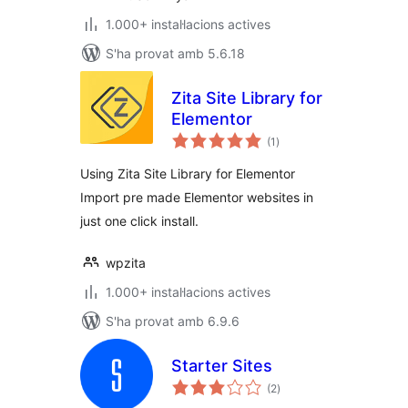
1.000+ instal·lacions actives
S'ha provat amb 5.6.18
Zita Site Library for
Elementor
puntuacions
(1
)
totals
Using Zita Site Library for Elementor
Import pre made Elementor websites in
just one click install.
wpzita
1.000+ instal·lacions actives
S'ha provat amb 6.9.6
Starter Sites
puntuacions
(2
)
totals