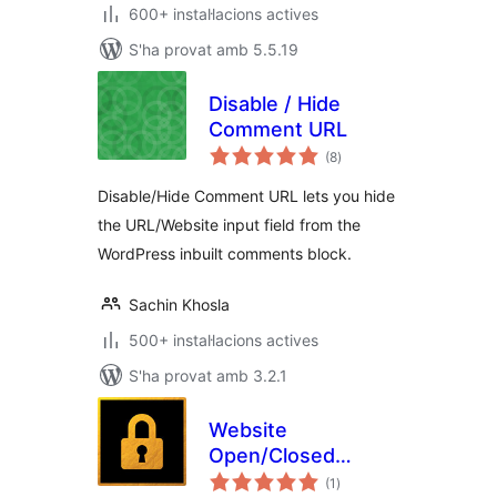
600+ instal·lacions actives
S'ha provat amb 5.5.19
Disable / Hide
Comment URL
puntuacions
(8
)
totals
Disable/Hide Comment URL lets you hide
the URL/Website input field from the
WordPress inbuilt comments block.
Sachin Khosla
500+ instal·lacions actives
S'ha provat amb 3.2.1
Website
Open/Closed
puntuacions
Toggle
(1
)
totals