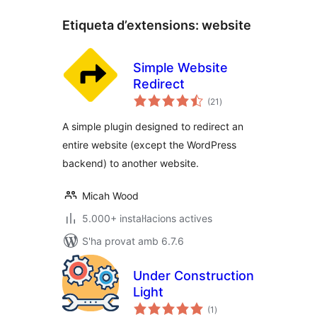
Etiqueta d’extensions:
website
Simple Website
Redirect
puntuacions
(21
)
totals
A simple plugin designed to redirect an
entire website (except the WordPress
backend) to another website.
Micah Wood
5.000+ instal·lacions actives
S'ha provat amb 6.7.6
Under Construction
Light
puntuacions
(1
)
totals