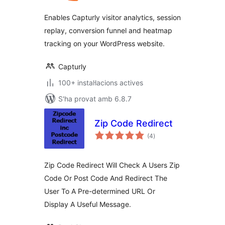
Enables Capturly visitor analytics, session
replay, conversion funnel and heatmap
tracking on your WordPress website.
Capturly
100+ instal·lacions actives
S'ha provat amb 6.8.7
Zip Code Redirect
puntuacions
(4
)
totals
Zip Code Redirect Will Check A Users Zip
Code Or Post Code And Redirect The
User To A Pre-determined URL Or
Display A Useful Message.