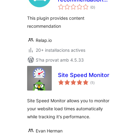
puntuacions
engine embedded
(0
)
totals
into site
This plugin provides content
recommendation
Relap.io
20+ instal·lacions actives
S'ha provat amb 4.5.33
Site Speed Monitor
puntuacions
(1
)
totals
Site Speed Monitor allows you to monitor
your website load times automatically
while tracking it's performance.
Evan Herman