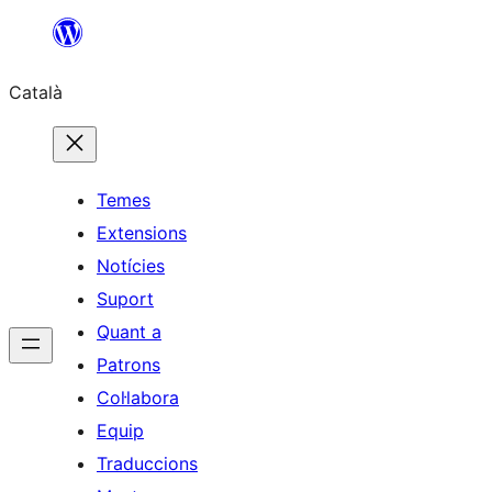
Vés
al
Català
contingut
Temes
Extensions
Notícies
Suport
Quant a
Patrons
Col·labora
Equip
Traduccions