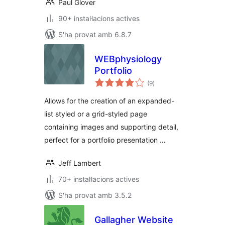
Paul Glover
90+ instal·lacions actives
S'ha provat amb 6.8.7
WEBphysiology
Portfolio
puntuacions
(9
)
totals
Allows for the creation of an expanded-
list styled or a grid-styled page
containing images and supporting detail,
perfect for a portfolio presentation …
Jeff Lambert
70+ instal·lacions actives
S'ha provat amb 3.5.2
Gallagher Website