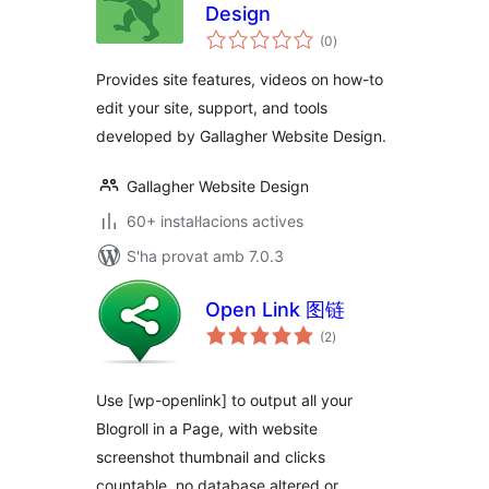
Design
puntuacions
(0
)
totals
Provides site features, videos on how-to
edit your site, support, and tools
developed by Gallagher Website Design.
Gallagher Website Design
60+ instal·lacions actives
S'ha provat amb 7.0.3
Open Link 图链
puntuacions
(2
)
totals
Use [wp-openlink] to output all your
Blogroll in a Page, with website
screenshot thumbnail and clicks
countable, no database altered or