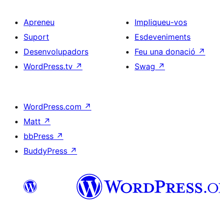
Apreneu
Impliqueu-vos
Suport
Esdeveniments
Desenvolupadors
Feu una donació
↗
WordPress.tv
↗
Swag
↗
WordPress.com
↗
Matt
↗
bbPress
↗
BuddyPress
↗