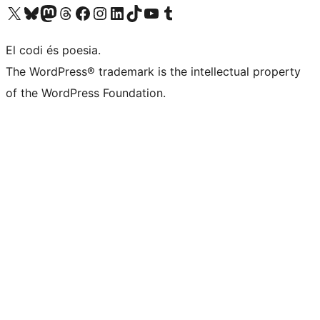
Visiteu el nostre compte X (abans Twitter)
Visiteu el nostre compte de Bluesky
Visiteu el nostre compte al Mastodon
Visiteu el nostre compte de Threads
Visiteu la nostra pàgina al Facebook
Visiteu el nostre compte d'Instagram
Visiteu el nostre compte de LinkedIn
Visiteu el nostre compte de TikTok
Visiteu el nostre canal al YouTube
Visiteu el nostre compte de Tumblr
El codi és poesia.
The WordPress® trademark is the intellectual property
of the WordPress Foundation.