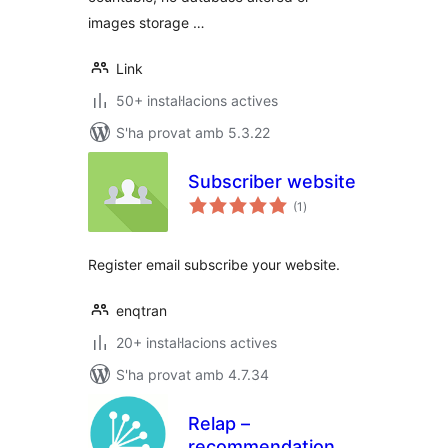
images storage …
Link
50+ instal·lacions actives
S'ha provat amb 5.3.22
Subscriber website
puntuacions
(1
)
totals
Register email subscribe your website.
enqtran
20+ instal·lacions actives
S'ha provat amb 4.7.34
Relap –
recommendation