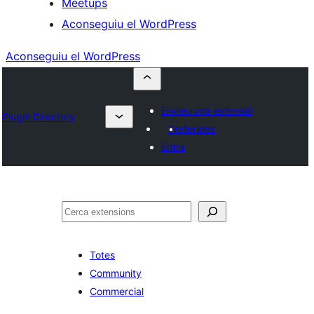
Meetups
Aconseguiu el WordPress
Aconseguiu el WordPress
Envieu una extensió
Plugin Directory
Preferides
Entra
Cerca
Totes
Community
Commercial