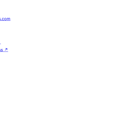
s.com
↗
ss
↗