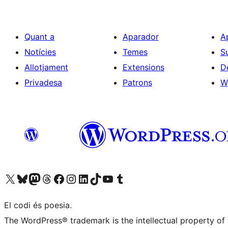
Quant a
Aparador
A
Notícies
Temes
S
Allotjament
Extensions
D
Privadesa
Patrons
W
Visiteu el nostre compte X (abans Twitter)
Visiteu el nostre compte de Bluesky
Visiteu el nostre compte al Mastodon
Visiteu el nostre compte de Threads
Visiteu la nostra pàgina al Facebook
Visiteu el nostre compte d'Instagram
Visiteu el nostre compte de LinkedIn
Visiteu el nostre compte de TikTok
Visiteu el nostre canal al YouTube
Visiteu el nostre compte de Tumblr
El codi és poesia.
The WordPress® trademark is the intellectual property of