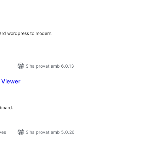
untuacions
tals
ard wordpress to modern.
S'ha provat amb 6.0.13
t Viewer
untuacions
tals
hboard.
ves
S'ha provat amb 5.0.26