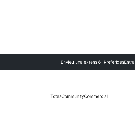
Envieu una extensió
Preferides
Entra
Totes
Community
Commercial