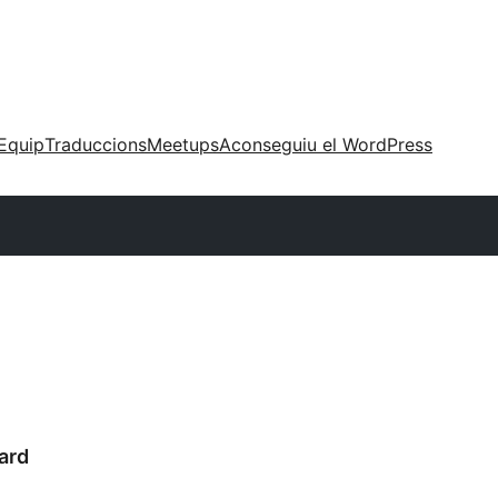
Equip
Traduccions
Meetups
Aconseguiu el WordPress
ard