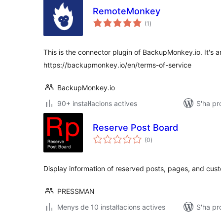
RemoteMonkey
puntuacions
(1
)
totals
This is the connector plugin of BackupMonkey.io. It's a
https://backupmonkey.io/en/terms-of-service
BackupMonkey.io
90+ instal·lacions actives
S'ha pr
Reserve Post Board
puntuacions
(0
)
totals
Display information of reserved posts, pages, and cus
PRESSMAN
Menys de 10 instal·lacions actives
S'ha pr