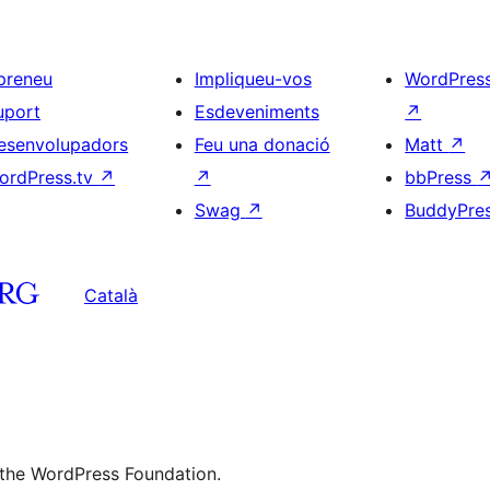
preneu
Impliqueu-vos
WordPres
uport
Esdeveniments
↗
esenvolupadors
Feu una donació
Matt
↗
ordPress.tv
↗
↗
bbPress
Swag
↗
BuddyPre
Català
 the WordPress Foundation.