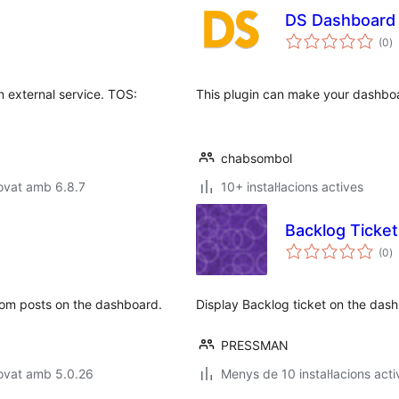
DS Dashboard
p
(0
)
to
n external service. TOS:
This plugin can make your dashbo
chabsombol
ovat amb 6.8.7
10+ instal·lacions actives
Backlog Ticke
p
(0
)
to
tom posts on the dashboard.
Display Backlog ticket on the das
PRESSMAN
ovat amb 5.0.26
Menys de 10 instal·lacions acti