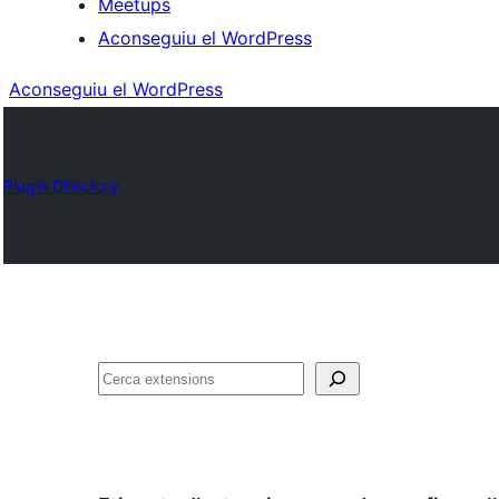
Meetups
Aconseguiu el WordPress
Aconseguiu el WordPress
Plugin Directory
Cerca