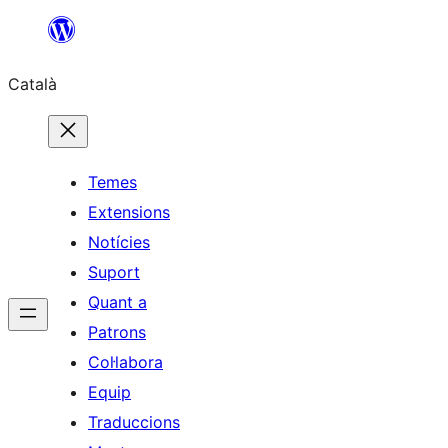
Vés
al
Català
contingut
Temes
Extensions
Notícies
Suport
Quant a
Patrons
Col·labora
Equip
Traduccions