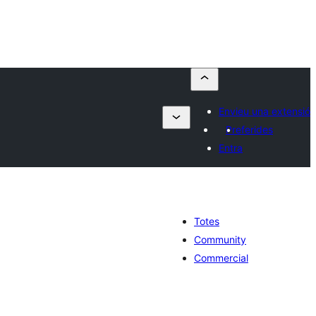
Envieu una extensió
Preferides
Entra
Totes
Community
Commercial