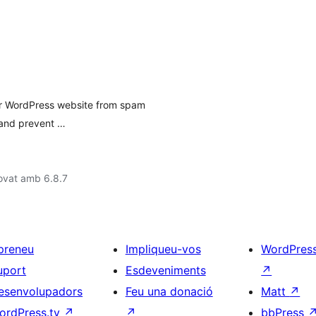
our WordPress website from spam
 and prevent …
ovat amb 6.8.7
preneu
Impliqueu-vos
WordPres
uport
Esdeveniments
↗
esenvolupadors
Feu una donació
Matt
↗
ordPress.tv
↗
↗
bbPress