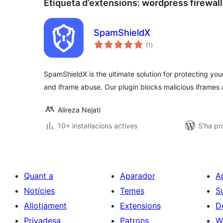
Etiqueta d’extensions:
wordpress firewall
SpamShieldX
puntuacions
(1
)
totals
SpamShieldX is the ultimate solution for protecting y
and iframe abuse. Our plugin blocks malicious iframes
Alireza Nejati
10+ instal·lacions actives
S'ha pr
Quant a
Aparador
A
Notícies
Temes
S
Allotjament
Extensions
D
Privadesa
Patrons
W