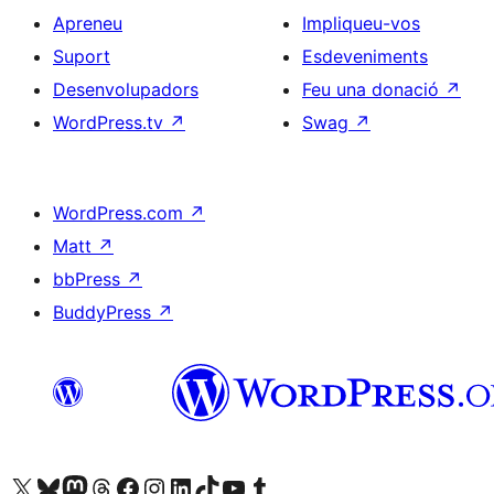
Apreneu
Impliqueu-vos
Suport
Esdeveniments
Desenvolupadors
Feu una donació
↗
WordPress.tv
↗
Swag
↗
WordPress.com
↗
Matt
↗
bbPress
↗
BuddyPress
↗
Visiteu el nostre compte X (abans Twitter)
Visiteu el nostre compte de Bluesky
Visiteu el nostre compte al Mastodon
Visiteu el nostre compte de Threads
Visiteu la nostra pàgina al Facebook
Visiteu el nostre compte d'Instagram
Visiteu el nostre compte de LinkedIn
Visiteu el nostre compte de TikTok
Visiteu el nostre canal al YouTube
Visiteu el nostre compte de Tumblr