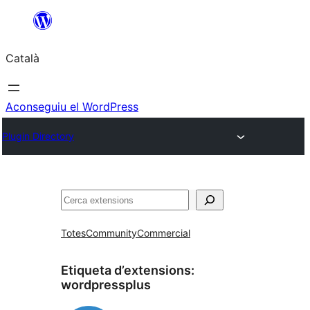
Vés
al
Català
contingut
Aconseguiu el WordPress
Plugin Directory
Cerca
Totes
Community
Commercial
Etiqueta d’extensions:
wordpressplus