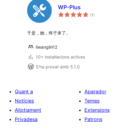
WP-Plus
puntuacions
(1
)
totals
于是，她，终于来了。
liwanglin12
10+ instal·lacions actives
S'ha provat amb 5.1.0
Quant a
Aparador
Notícies
Temes
Allotjament
Extensions
Privadesa
Patrons