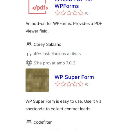
WPForms
puntuacions
(0
)
totals
An add-on for WPForms. Provides a PDF
Viewer field.
Corey Salzano
40+ instal·lacions actives
S'ha provat amb 7.0.3
WP Super Form
puntuacions
(0
)
totals
WP Super Form is easy to use. Use it via
shortcode to collect contact leads
codefilter