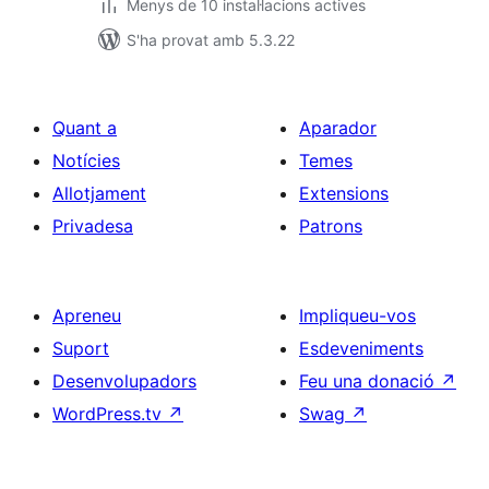
Menys de 10 instal·lacions actives
S'ha provat amb 5.3.22
Quant a
Aparador
Notícies
Temes
Allotjament
Extensions
Privadesa
Patrons
Apreneu
Impliqueu-vos
Suport
Esdeveniments
Desenvolupadors
Feu una donació
↗
WordPress.tv
↗
Swag
↗