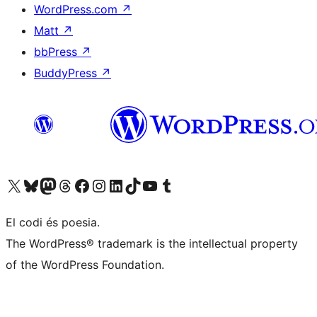
WordPress.com
↗
Matt
↗
bbPress
↗
BuddyPress
↗
Visiteu el nostre compte X (abans Twitter)
Visiteu el nostre compte de Bluesky
Visiteu el nostre compte al Mastodon
Visiteu el nostre compte de Threads
Visiteu la nostra pàgina al Facebook
Visiteu el nostre compte d'Instagram
Visiteu el nostre compte de LinkedIn
Visiteu el nostre compte de TikTok
Visiteu el nostre canal al YouTube
Visiteu el nostre compte de Tumblr
El codi és poesia.
The WordPress® trademark is the intellectual property
of the WordPress Foundation.