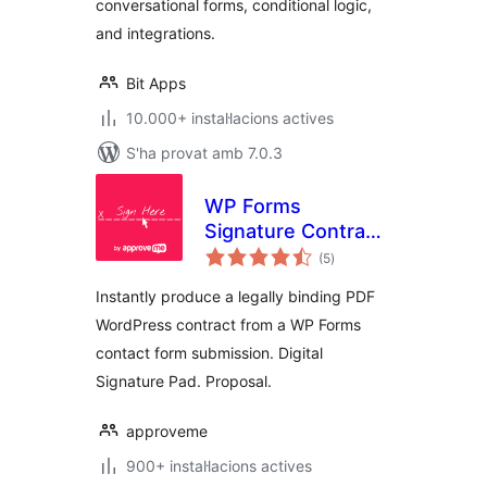
conversational forms, conditional logic,
and integrations.
Bit Apps
10.000+ instal·lacions actives
S'ha provat amb 7.0.3
WP Forms
Signature Contract
puntuacions
Add-On
(5
)
totals
Instantly produce a legally binding PDF
WordPress contract from a WP Forms
contact form submission. Digital
Signature Pad. Proposal.
approveme
900+ instal·lacions actives