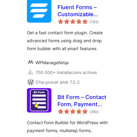
Fluent Forms –
Customizable
puntuacions
Contact Forms,
(783
)
totals
Survey, Quiz, &
Get a fast contact form plugin. Create
Conversational
advanced forms using drag and drop
Form Builder
form builder with all smart features.
WPManageNinja
700.000+ instal·lacions actives
S'ha provat amb 7.0.3
Bit Form – Contact
Form, Payment
puntuacions
Forms, Multi Step
(260
)
totals
Forms, Calculator &
Contact Form Builder for WordPress with
Custom Form
payment forms, multistep forms,
Builder