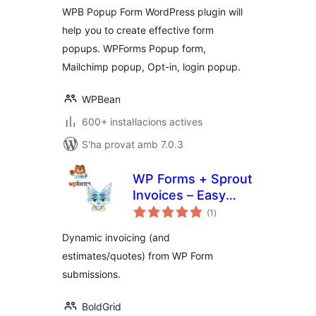
Contact Form 7 –
WPB Popup Form WordPress plugin will
Create Popup
help you to create effective form
Forms Easily
popups. WPForms Popup form,
Mailchimp popup, Opt-in, login popup.
WPBean
600+ instal·lacions actives
S'ha provat amb 7.0.3
WP Forms + Sprout
Invoices – Easy
puntuacions
Invoice & Quote
(1
)
totals
Submissions
Dynamic invoicing (and
estimates/quotes) from WP Form
submissions.
BoldGrid