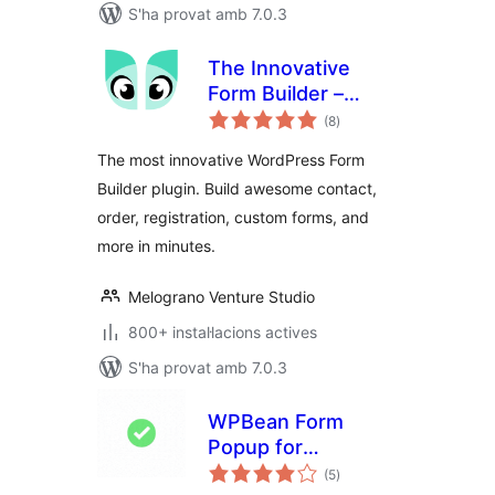
S'ha provat amb 7.0.3
The Innovative
Form Builder –
puntuacions
IvyForms
(8
)
totals
The most innovative WordPress Form
Builder plugin. Build awesome contact,
order, registration, custom forms, and
more in minutes.
Melograno Venture Studio
800+ instal·lacions actives
S'ha provat amb 7.0.3
WPBean Form
Popup for
puntuacions
WPForms and
(5
)
totals