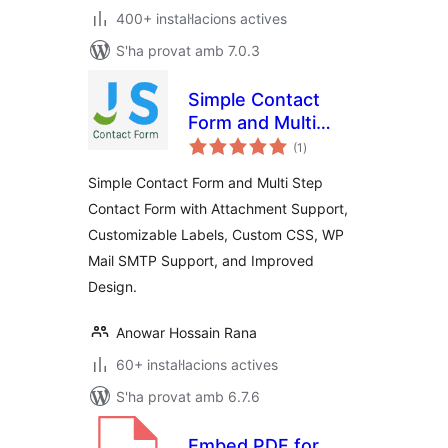
400+ instal·lacions actives
S'ha provat amb 7.0.3
Simple Contact
Form and Multi
puntuacions
Step Contact Form
(1
)
totals
Simple Contact Form and Multi Step
Contact Form with Attachment Support,
Customizable Labels, Custom CSS, WP
Mail SMTP Support, and Improved
Design.
Anowar Hossain Rana
60+ instal·lacions actives
S'ha provat amb 6.7.6
Embed PDF for