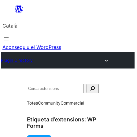
Vés
al
Català
contingut
Aconseguiu el WordPress
Plugin Directory
Cerca
Totes
Community
Commercial
Etiqueta d’extensions:
WP
Forms