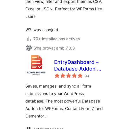
then view, filter and export them as CSV,
Excel or JSON. Perfect for WPForms Lite
users!
wpvishavjeet
70+ instal·lacions actives
S'ha provat amb 7.0.3
EntryDashboard –
Database Addon &
puntuacions
Sync for WPForms,
(4
)
totals
CF7, Elementor &
Saves, manages, and sync all form
More
submissions to your WordPress
database. The most powerful Database
Addon for WPForms, Contact Form 7, and
Elementor …