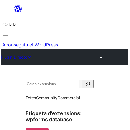
Vés
al
Català
contingut
Aconseguiu el WordPress
Plugin Directory
Cerca
Totes
Community
Commercial
Etiqueta d’extensions:
wpforms database