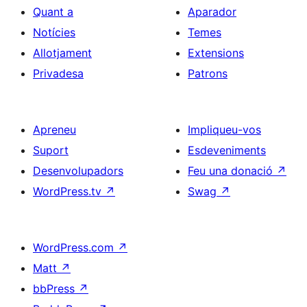
Quant a
Aparador
Notícies
Temes
Allotjament
Extensions
Privadesa
Patrons
Apreneu
Impliqueu-vos
Suport
Esdeveniments
Desenvolupadors
Feu una donació
↗
WordPress.tv
↗
Swag
↗
WordPress.com
↗
Matt
↗
bbPress
↗