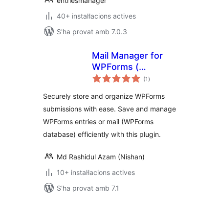
entriesmanager
40+ instal·lacions actives
S'ha provat amb 7.0.3
Mail Manager for
WPForms (
puntuacions
wpforms entries ) –
(1
)
totals
Database for
Securely store and organize WPForms
wpforms
submissions with ease. Save and manage
WPForms entries or mail (WPForms
database) efficiently with this plugin.
Md Rashidul Azam (Nishan)
10+ instal·lacions actives
S'ha provat amb 7.1