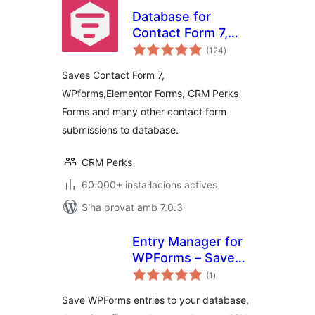
Database for
Contact Form 7,
puntuacions
WPforms,
(124
)
totals
Elementor forms
Saves Contact Form 7,
WPforms,Elementor Forms, CRM Perks
Forms and many other contact form
submissions to database.
CRM Perks
60.000+ instal·lacions actives
S'ha provat amb 7.0.3
Entry Manager for
WPForms – Save
puntuacions
Form Entries to
(1
)
totals
Database & Export
Save WPForms entries to your database,