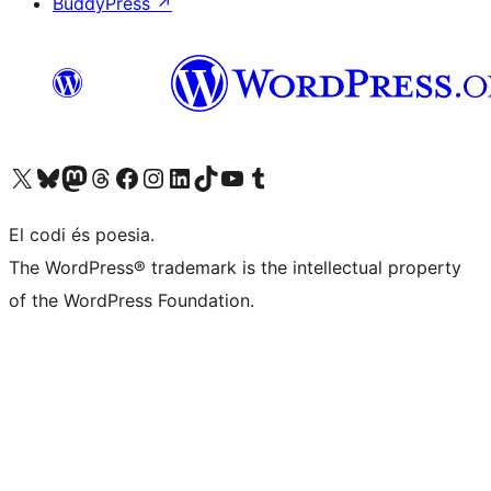
BuddyPress
↗
Visiteu el nostre compte X (abans Twitter)
Visiteu el nostre compte de Bluesky
Visiteu el nostre compte al Mastodon
Visiteu el nostre compte de Threads
Visiteu la nostra pàgina al Facebook
Visiteu el nostre compte d'Instagram
Visiteu el nostre compte de LinkedIn
Visiteu el nostre compte de TikTok
Visiteu el nostre canal al YouTube
Visiteu el nostre compte de Tumblr
El codi és poesia.
The WordPress® trademark is the intellectual property
of the WordPress Foundation.