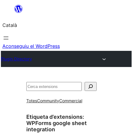
Vés
al
Català
contingut
Aconseguiu el WordPress
Plugin Directory
Cerca
Totes
Community
Commercial
Etiqueta d’extensions:
WPForms google sheet
integration