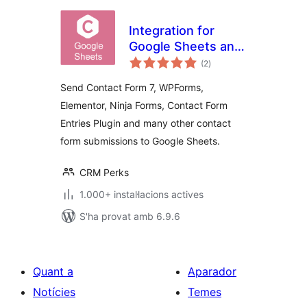
Integration for
Google Sheets and
puntuacions
Contact Form 7,
(2
)
totals
WPForms,
Send Contact Form 7, WPForms,
Elementor, Ninja
Elementor, Ninja Forms, Contact Form
Forms
Entries Plugin and many other contact
form submissions to Google Sheets.
CRM Perks
1.000+ instal·lacions actives
S'ha provat amb 6.9.6
Quant a
Aparador
Notícies
Temes