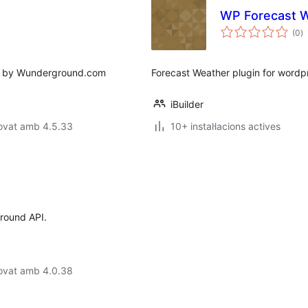
WP Forecast 
p
(0
)
to
ed by Wunderground.com
Forecast Weather plugin for word
iBuilder
rovat amb 4.5.33
10+ instal·lacions actives
ground API.
rovat amb 4.0.38