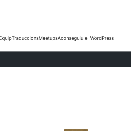
Equip
Traduccions
Meetups
Aconseguiu el WordPress