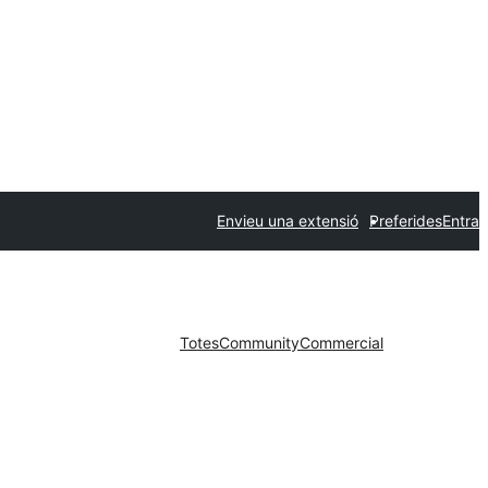
Envieu una extensió
Preferides
Entra
Totes
Community
Commercial