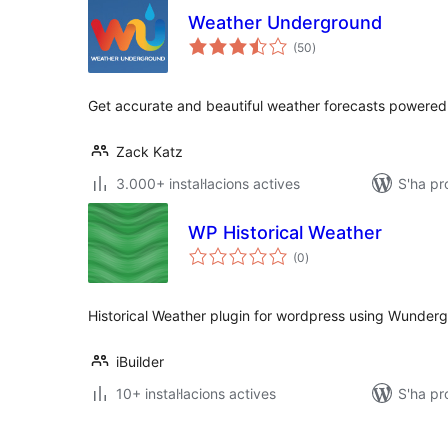
Weather Underground
puntuacions
(50
)
totals
Get accurate and beautiful weather forecasts power
Zack Katz
3.000+ instal·lacions actives
S'ha p
WP Historical Weather
puntuacions
(0
)
totals
Historical Weather plugin for wordpress using Wunder
iBuilder
10+ instal·lacions actives
S'ha p