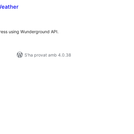
Weather
untuacions
tals
press using Wunderground API.
S'ha provat amb 4.0.38