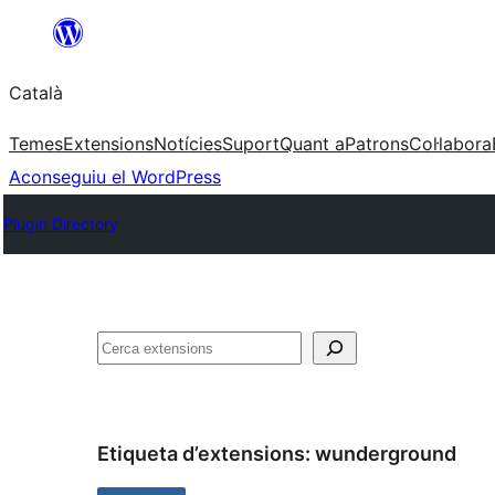
Vés
al
Català
contingut
Temes
Extensions
Notícies
Suport
Quant a
Patrons
Col·labora
Aconseguiu el WordPress
Plugin Directory
Cerca
Etiqueta d’extensions:
wunderground