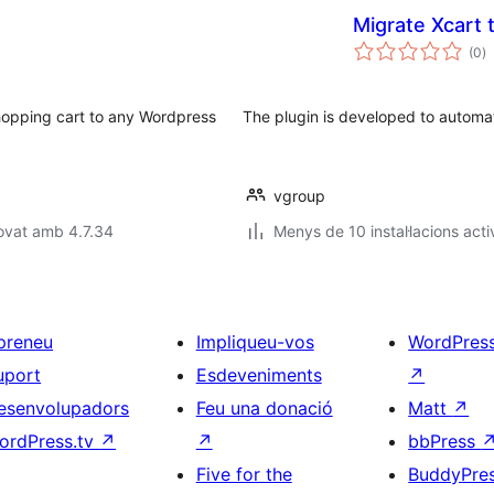
Migrate Xcar
p
(0
)
to
shopping cart to any Wordpress
The plugin is developed to autom
vgroup
ovat amb 4.7.34
Menys de 10 instal·lacions acti
preneu
Impliqueu-vos
WordPres
uport
Esdeveniments
↗
esenvolupadors
Feu una donació
Matt
↗
ordPress.tv
↗
↗
bbPress
Five for the
BuddyPre