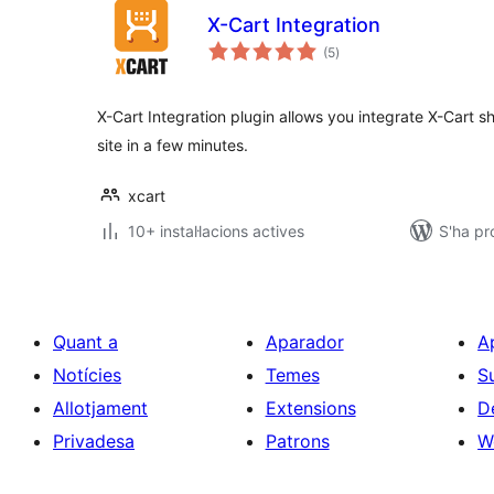
X-Cart Integration
puntuacions
(5
)
totals
X-Cart Integration plugin allows you integrate X-Cart 
site in a few minutes.
xcart
10+ instal·lacions actives
S'ha pr
Quant a
Aparador
A
Notícies
Temes
S
Allotjament
Extensions
D
Privadesa
Patrons
W