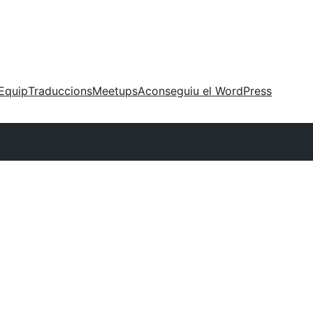
Equip
Traduccions
Meetups
Aconseguiu el WordPress