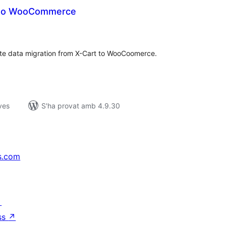
t to WooCommerce
untuacions
tals
ate data migration from X-Cart to WooCoomerce.
ves
S'ha provat amb 4.9.30
s.com
↗
ss
↗