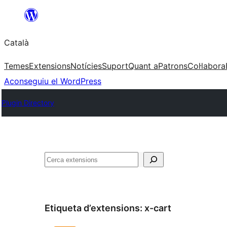
Vés
al
Català
contingut
Temes
Extensions
Notícies
Suport
Quant a
Patrons
Col·labora
Aconseguiu el WordPress
Plugin Directory
Cerca
Etiqueta d’extensions:
x-cart