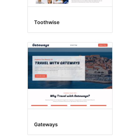
Toothwise
Gateways