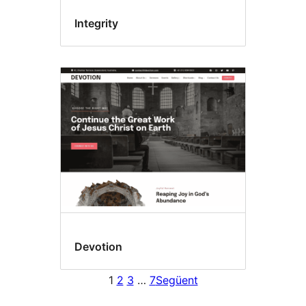
Integrity
Devotion
1
2
3
…
7
Següent