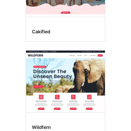
Cakified
Wildfern