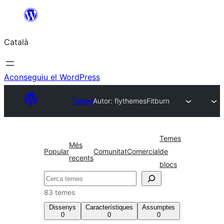
Vés
al
Català
contingut
Aconseguiu el WordPress
Temes
Autor: flythemes
Fitburn
Temes
Més
Popular
Comunitat
Comercial
de
recents
blocs
Cerca
83 temes
Dissenys
Característiques
Assumptes
0
0
0