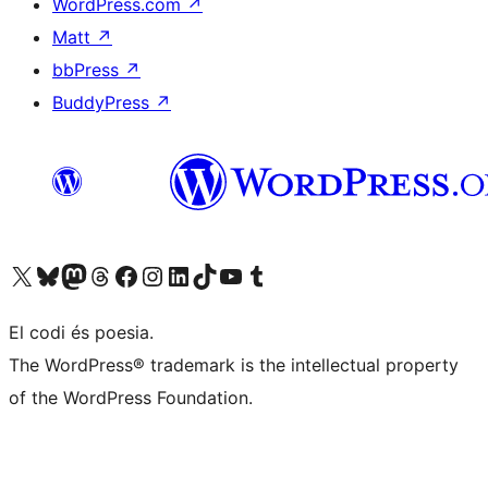
WordPress.com
↗
Matt
↗
bbPress
↗
BuddyPress
↗
Visiteu el nostre compte X (abans Twitter)
Visiteu el nostre compte de Bluesky
Visiteu el nostre compte al Mastodon
Visiteu el nostre compte de Threads
Visiteu la nostra pàgina al Facebook
Visiteu el nostre compte d'Instagram
Visiteu el nostre compte de LinkedIn
Visiteu el nostre compte de TikTok
Visiteu el nostre canal al YouTube
Visiteu el nostre compte de Tumblr
El codi és poesia.
The WordPress® trademark is the intellectual property
of the WordPress Foundation.