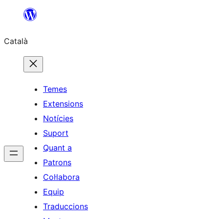
Vés
al
Català
contingut
Temes
Extensions
Notícies
Suport
Quant a
Patrons
Col·labora
Equip
Traduccions