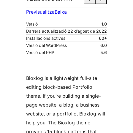
Previsualitza
Baixa
Versió
1.0
Darrera actualització
22 d’agost de 2022
Instal·lacions actives
60+
Versió del WordPress
6.0
Versió del PHP
5.6
Bioxlog is a lightweight full-site
editing block-based Portfolio
theme. If you’re building a single-
page website, a blog, a business
website, or a portfolio, Bioxlog will
help you. The Bioxlog theme
provides 15 block patterns that