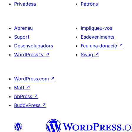
Privadesa
Patrons
Apreneu
Impliqueu-vos
Suport
Esdeveniments
Desenvolupadors
Feu una donació
↗
WordPress.tv
↗
Swag
↗
WordPress.com
↗
Matt
↗
bbPress
↗
BuddyPress
↗