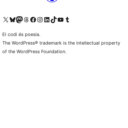
Visiteu el nostre compte X (abans Twitter)
Visiteu el nostre compte de Bluesky
Visiteu el nostre compte al Mastodon
Visiteu el nostre compte de Threads
Visiteu la nostra pàgina al Facebook
Visiteu el nostre compte d'Instagram
Visiteu el nostre compte de LinkedIn
Visiteu el nostre compte de TikTok
Visiteu el nostre canal al YouTube
Visiteu el nostre compte de Tumblr
El codi és poesia.
The WordPress® trademark is the intellectual property
of the WordPress Foundation.