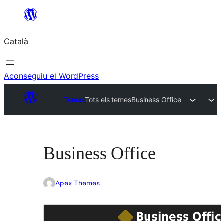
Vés
al
Català
contingut
Aconseguiu el WordPress
Temes
Tots els temes
Business Office
Business Office
Apex Themes