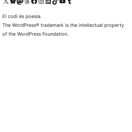
Visiteu el nostre compte X (abans Twitter)
Visiteu el nostre compte de Bluesky
Visiteu el nostre compte al Mastodon
Visiteu el nostre compte de Threads
Visiteu la nostra pàgina al Facebook
Visiteu el nostre compte d'Instagram
Visiteu el nostre compte de LinkedIn
Visiteu el nostre compte de TikTok
Visiteu el nostre canal al YouTube
Visiteu el nostre compte de Tumblr
El codi és poesia.
The WordPress® trademark is the intellectual property
of the WordPress Foundation.