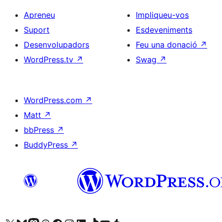
Apreneu
Impliqueu-vos
Suport
Esdeveniments
Desenvolupadors
Feu una donació
↗
WordPress.tv
↗
Swag
↗
WordPress.com
↗
Matt
↗
bbPress
↗
BuddyPress
↗