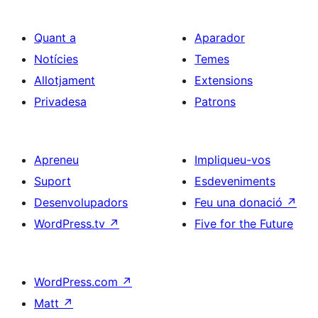
Quant a
Aparador
Notícies
Temes
Allotjament
Extensions
Privadesa
Patrons
Apreneu
Impliqueu-vos
Suport
Esdeveniments
Desenvolupadors
Feu una donació
↗
WordPress.tv
↗
Five for the Future
WordPress.com
↗
Matt
↗