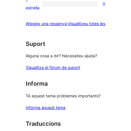
1
0
estrelles
de
0
estrella
2
valoracions
estrelles
de
ressenyes
Afegeix una ressenya
Visualitzeu totes les
1
estrelles
Suport
Alguna cosa a dir? Necessiteu ajuda?
Visualitza el fòrum de suport
Informa
Té aquest tema problemes importants?
Informa aquest tema
Traduccions