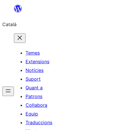
Vés
al
Català
contingut
Temes
Extensions
Notícies
Suport
Quant a
Patrons
Col·labora
Equip
Traduccions