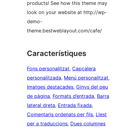
products! See how this theme may
look on your website at http://wp-
demo-
theme.bestweblayout.com/cafe/
Característiques
Fons personalitzat
, 
Capçalera
personalitzada
, 
Menú personalitzat
, 
Imatges destacades
, 
Ginys del peu
de pàgina
, 
Formats d’entrada
, 
Barra
lateral dreta
, 
Entrada fixada
, 
Comentaris ordenats per fils
, 
Llest
per a traduccions
, 
Dues columnes