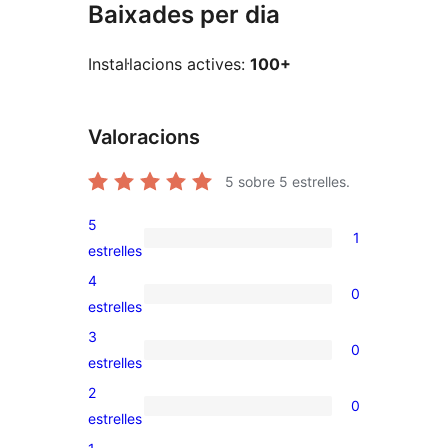
Baixades per dia
Instal·lacions actives:
100+
Valoracions
5
sobre 5 estrelles.
5
1
1
estrelles
valoració
4
0
de
0
estrelles
5
valoracions
3
0
estrelles
de
0
estrelles
4
valoracions
2
0
estrelles
de
0
estrelles
3
valoracions