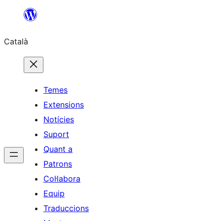
Vés
al
Català
contingut
Temes
Extensions
Notícies
Suport
Quant a
Patrons
Col·labora
Equip
Traduccions