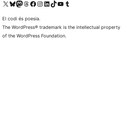
Visiteu el nostre compte X (abans Twitter)
Visiteu el nostre compte de Bluesky
Visiteu el nostre compte al Mastodon
Visiteu el nostre compte de Threads
Visiteu la nostra pàgina al Facebook
Visiteu el nostre compte d'Instagram
Visiteu el nostre compte de LinkedIn
Visiteu el nostre compte de TikTok
Visiteu el nostre canal al YouTube
Visiteu el nostre compte de Tumblr
El codi és poesia.
The WordPress® trademark is the intellectual property
of the WordPress Foundation.