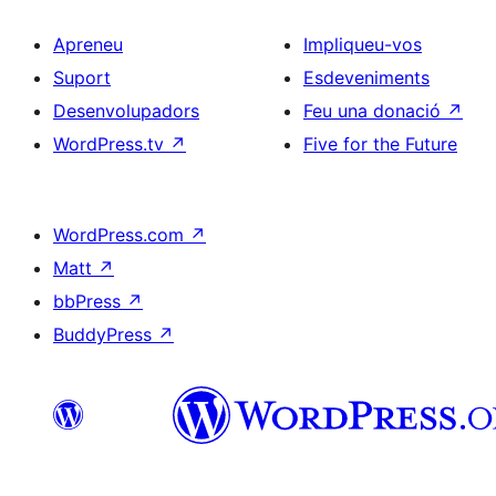
Apreneu
Impliqueu-vos
Suport
Esdeveniments
Desenvolupadors
Feu una donació
↗
WordPress.tv
↗
Five for the Future
WordPress.com
↗
Matt
↗
bbPress
↗
BuddyPress
↗