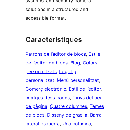
systems, and security camera
solutions in a structured and
accessible format.
Característiques
Patrons de l’editor de blocs
, 
Estils
de l’editor de blocs
, 
Blog
, 
Colors
personalitzats
, 
Logotip
personalitzat
, 
Menú personalitzat
, 
Comerç electrònic
, 
Estil de l’editor
, 
Imatges destacades
, 
Ginys del peu
de pàgina
, 
Quatre columnes
, 
Temes
de blocs
, 
Disseny de graella
, 
Barra
lateral esquerra
, 
Una columna
, 