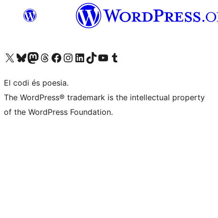
Visiteu el nostre compte X (abans Twitter)
Visiteu el nostre compte de Bluesky
Visiteu el nostre compte al Mastodon
Visiteu el nostre compte de Threads
Visiteu la nostra pàgina al Facebook
Visiteu el nostre compte d'Instagram
Visiteu el nostre compte de LinkedIn
Visiteu el nostre compte de TikTok
Visiteu el nostre canal al YouTube
Visiteu el nostre compte de Tumblr
El codi és poesia.
The WordPress® trademark is the intellectual property
of the WordPress Foundation.