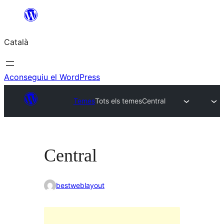
Vés
al
Català
contingut
Aconseguiu el WordPress
Temes
Tots els temes
Central
Central
bestweblayout