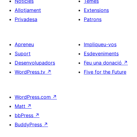
Notícies
Temes
Allotjament
Extensions
Privadesa
Patrons
Apreneu
Impliqueu-vos
Suport
Esdeveniments
Desenvolupadors
Feu una donació
↗
WordPress.tv
↗
Five for the Future
WordPress.com
↗
Matt
↗
bbPress
↗
BuddyPress
↗