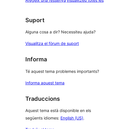
Afegeix una ressenya
Visualitzeu totes les
1
estrelles
Suport
Alguna cosa a dir? Necessiteu ajuda?
Visualitza el fòrum de suport
Informa
Té aquest tema problemes importants?
Informa aquest tema
Traduccions
Aquest tema està disponible en els
següents idiomes:
English (US)
.