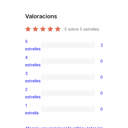
Valoracions
5
sobre 5 estrelles.
5
2
2
estrelles
valoracions
4
0
de
0
estrelles
5
valoracions
3
0
estrelles
de
0
estrelles
4
valoracions
2
0
estrelles
de
0
estrelles
3
valoracions
1
0
estrelles
de
0
estrella
2
valoracions
estrelles
de
ressenyes