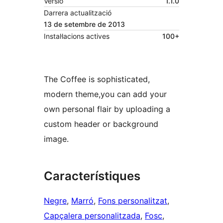
Versió
1.1.0
Darrera actualització
13 de setembre de 2013
Instal·lacions actives
100+
The Coffee is sophisticated,
modern theme,you can add your
own personal flair by uploading a
custom header or background
image.
Característiques
Negre
, 
Marró
, 
Fons personalitzat
, 
Capçalera personalitzada
, 
Fosc
, 