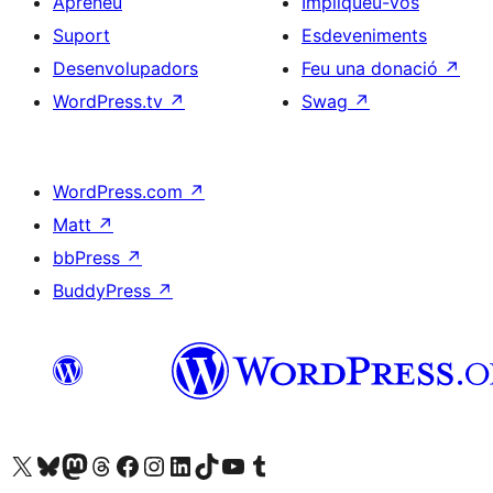
Apreneu
Impliqueu-vos
Suport
Esdeveniments
Desenvolupadors
Feu una donació
↗
WordPress.tv
↗
Swag
↗
WordPress.com
↗
Matt
↗
bbPress
↗
BuddyPress
↗
Visiteu el nostre compte X (abans Twitter)
Visiteu el nostre compte de Bluesky
Visiteu el nostre compte al Mastodon
Visiteu el nostre compte de Threads
Visiteu la nostra pàgina al Facebook
Visiteu el nostre compte d'Instagram
Visiteu el nostre compte de LinkedIn
Visiteu el nostre compte de TikTok
Visiteu el nostre canal al YouTube
Visiteu el nostre compte de Tumblr