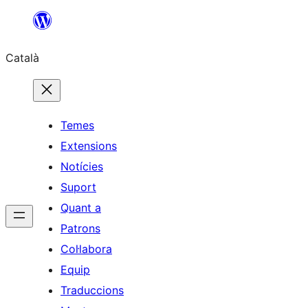
Vés
al
Català
contingut
Temes
Extensions
Notícies
Suport
Quant a
Patrons
Col·labora
Equip
Traduccions