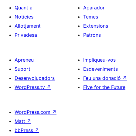
Quant a
Aparador
Notícies
Temes
Allotjament
Extensions
Privadesa
Patrons
Apreneu
Impliqueu-vos
Suport
Esdeveniments
Desenvolupadors
Feu una donació
↗
WordPress.tv
↗
Five for the Future
WordPress.com
↗
Matt
↗
bbPress
↗