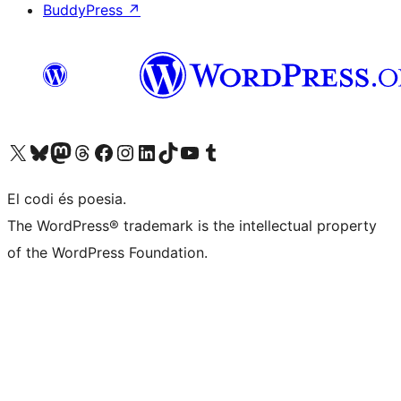
BuddyPress
↗
Visiteu el nostre compte X (abans Twitter)
Visiteu el nostre compte de Bluesky
Visiteu el nostre compte al Mastodon
Visiteu el nostre compte de Threads
Visiteu la nostra pàgina al Facebook
Visiteu el nostre compte d'Instagram
Visiteu el nostre compte de LinkedIn
Visiteu el nostre compte de TikTok
Visiteu el nostre canal al YouTube
Visiteu el nostre compte de Tumblr
El codi és poesia.
The WordPress® trademark is the intellectual property
of the WordPress Foundation.