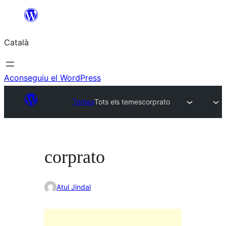
Vés
al
Català
contingut
Aconseguiu el WordPress
Temes
Tots els temes
corprato
corprato
Atul Jindal