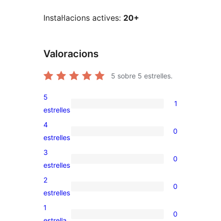
Instal·lacions actives:
20+
Valoracions
5
sobre 5 estrelles.
5
1
1
estrelles
valoració
4
0
de
0
estrelles
5
valoracions
3
0
estrelles
de
0
estrelles
4
valoracions
2
0
estrelles
de
0
estrelles
3
valoracions
1
0
estrelles
de
0
estrella