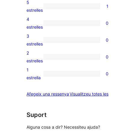
5
1
1
estrelles
valoració
4
0
de
0
estrelles
5
valoracions
3
0
estrelles
de
0
estrelles
4
valoracions
2
0
estrelles
de
0
estrelles
3
valoracions
1
0
estrelles
de
0
estrella
2
valoracions
estrelles
de
ressenyes
Afegeix una ressenya
Visualitzeu totes les
1
estrelles
Suport
Alguna cosa a dir? Necessiteu ajuda?