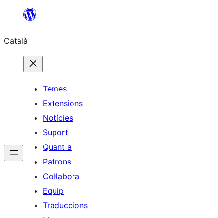
Vés
al
Català
contingut
Temes
Extensions
Notícies
Suport
Quant a
Patrons
Col·labora
Equip
Traduccions