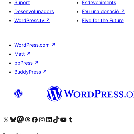
Suport
Esdeveniments
Desenvolupadors
Feu una donació
↗
WordPress.tv
↗
Five for the Future
WordPress.com
↗
Matt
↗
bbPress
↗
BuddyPress
↗
Visiteu el nostre compte X (abans Twitter)
Visiteu el nostre compte de Bluesky
Visiteu el nostre compte al Mastodon
Visiteu el nostre compte de Threads
Visiteu la nostra pàgina al Facebook
Visiteu el nostre compte d'Instagram
Visiteu el nostre compte de LinkedIn
Visiteu el nostre compte de TikTok
Visiteu el nostre canal al YouTube
Visiteu el nostre compte de Tumblr