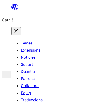
Vés
al
Català
contingut
Temes
Extensions
Notícies
Suport
Quant a
Patrons
Col·labora
Equip
Traduccions