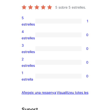
5
sobre 5 estrelles.
5
1
1
estrelles
valoració
4
0
de
0
estrelles
5
valoracions
3
0
estrelles
de
0
estrelles
4
valoracions
2
0
estrelles
de
0
estrelles
3
valoracions
1
0
estrelles
de
0
estrella
2
valoracions
estrelles
de
ressenyes
Afegeix una ressenya
Visualitzeu totes les
1
estrelles
Suport