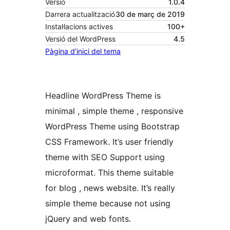
Versió
1.0.4
Darrera actualització
30 de març de 2019
Instal·lacions actives
100+
Versió del WordPress
4.5
Pàgina d’inici del tema
Headline WordPress Theme is
minimal , simple theme , responsive
WordPress Theme using Bootstrap
CSS Framework. It’s user friendly
theme with SEO Support using
microformat. This theme suitable
for blog , news website. It’s really
simple theme because not using
jQuery and web fonts.