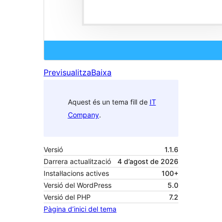
Previsualitza
Baixa
Aquest és un tema fill de
IT
Company
.
Versió
1.1.6
Darrera actualització
4 d’agost de 2026
Instal·lacions actives
100+
Versió del WordPress
5.0
Versió del PHP
7.2
Pàgina d’inici del tema