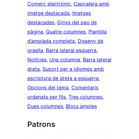
Comerç electrònic
, 
Capçalera amb
imatge destacada
, 
Imatges
destacades
, 
Ginys del peu de
pàgina
, 
Quatre columnes
, 
Plantilla
d’amplada completa
, 
Disseny de
graella
, 
Barra lateral esquerra
, 
Notícies
, 
Una columna
, 
Barra lateral
dreta
, 
Suport per a idiomes amb
escriptura de dreta a esquerra
, 
Opcions del tema
, 
Comentaris
ordenats per fils
, 
Tres columnes
, 
Dues columnes
, 
Blocs amples
Patrons