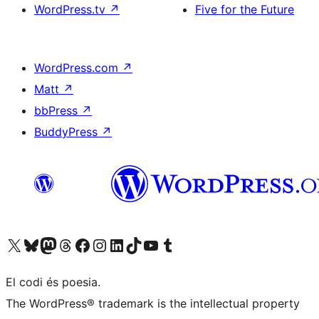
WordPress.tv
↗
Five for the Future
WordPress.com
↗
Matt
↗
bbPress
↗
BuddyPress
↗
Visiteu el nostre compte X (abans Twitter)
Visiteu el nostre compte de Bluesky
Visiteu el nostre compte al Mastodon
Visiteu el nostre compte de Threads
Visiteu la nostra pàgina al Facebook
Visiteu el nostre compte d'Instagram
Visiteu el nostre compte de LinkedIn
Visiteu el nostre compte de TikTok
Visiteu el nostre canal al YouTube
Visiteu el nostre compte de Tumblr
El codi és poesia.
The WordPress® trademark is the intellectual property