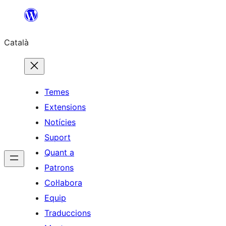
Vés
al
Català
contingut
Temes
Extensions
Notícies
Suport
Quant a
Patrons
Col·labora
Equip
Traduccions