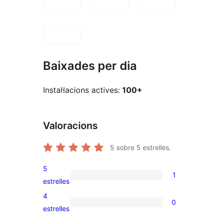
Baixades per dia
Instal·lacions actives:
100+
Valoracions
5
sobre 5 estrelles.
5
1
1
estrelles
valoració
4
0
de
0
estrelles
5