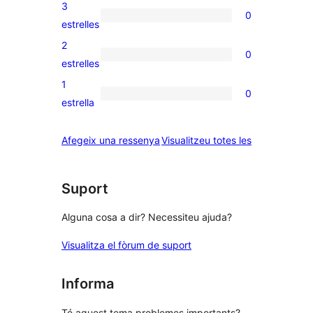
valoracions
3
0
estrelles
de
0
estrelles
4
valoracions
2
0
estrelles
de
0
estrelles
3
valoracions
1
0
estrelles
de
0
estrella
2
valoracions
estrelles
de
ressenyes
Afegeix una ressenya
Visualitzeu totes les
1
estrelles
Suport
Alguna cosa a dir? Necessiteu ajuda?
Visualitza el fòrum de suport
Informa
Té aquest tema problemes importants?