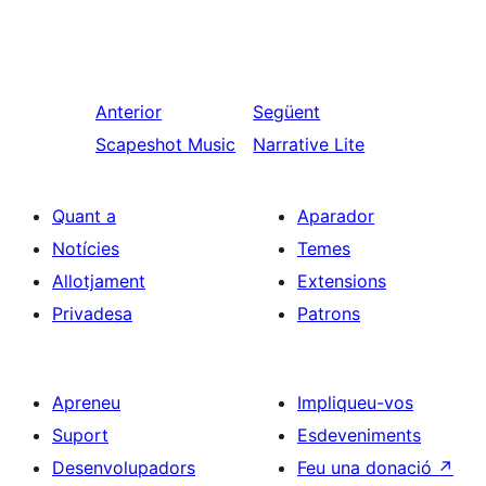
Anterior
Següent
Scapeshot Music
Narrative Lite
Quant a
Aparador
Notícies
Temes
Allotjament
Extensions
Privadesa
Patrons
Apreneu
Impliqueu-vos
Suport
Esdeveniments
Desenvolupadors
Feu una donació
↗