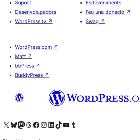
Suport
Esdeveniments
Desenvolupadors
Feu una donació
↗
WordPress.tv
↗
Swag
↗
WordPress.com
↗
Matt
↗
bbPress
↗
BuddyPress
↗
Visiteu el nostre compte X (abans Twitter)
Visiteu el nostre compte de Bluesky
Visiteu el nostre compte al Mastodon
Visiteu el nostre compte de Threads
Visiteu la nostra pàgina al Facebook
Visiteu el nostre compte d'Instagram
Visiteu el nostre compte de LinkedIn
Visiteu el nostre compte de TikTok
Visiteu el nostre canal al YouTube
Visiteu el nostre compte de Tumblr