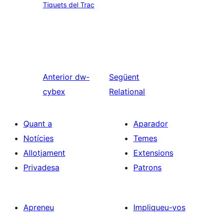
Tiquets del Trac
Anterior
dw-
Següent
cybex
Relational
Quant a
Aparador
Notícies
Temes
Allotjament
Extensions
Privadesa
Patrons
Apreneu
Impliqueu-vos