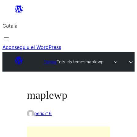
Vés
al
Català
contingut
Aconseguiu el WordPress
Temes
Tots els temes
maplewp
maplewp
peric716