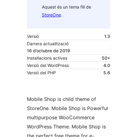
Aquest és un tema fill de
StoreOne
.
Versió
1.3
Darrera actualització
16 d’octubre de 2019
Instal·lacions actives
50+
Versió del WordPress
4.0
Versió del PHP
5.6
Mobile Shop is child theme of
StoreOne. Mobile Shop is Powerful
multipurpose WooCommerce
WordPress Theme. Mobile Shop is
the perfect free theme for e-