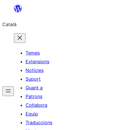
Vés
al
Català
contingut
Temes
Extensions
Notícies
Suport
Quant a
Patrons
Col·labora
Equip
Traduccions