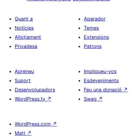
Quant a
Aparador
Notícies
Temes
Allotjament
Extensions
Privadesa
Patrons
Apreneu
Impliqueu-vos
Suport
Esdeveniments
Desenvolupadors
Feu una donació
↗
WordPress.tv
↗
Swag
↗
WordPress.com
↗
Matt
↗