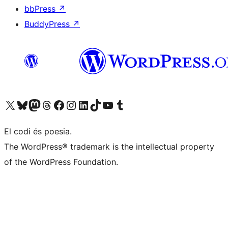
bbPress
↗
BuddyPress
↗
Visiteu el nostre compte X (abans Twitter)
Visiteu el nostre compte de Bluesky
Visiteu el nostre compte al Mastodon
Visiteu el nostre compte de Threads
Visiteu la nostra pàgina al Facebook
Visiteu el nostre compte d'Instagram
Visiteu el nostre compte de LinkedIn
Visiteu el nostre compte de TikTok
Visiteu el nostre canal al YouTube
Visiteu el nostre compte de Tumblr
El codi és poesia.
The WordPress® trademark is the intellectual property
of the WordPress Foundation.