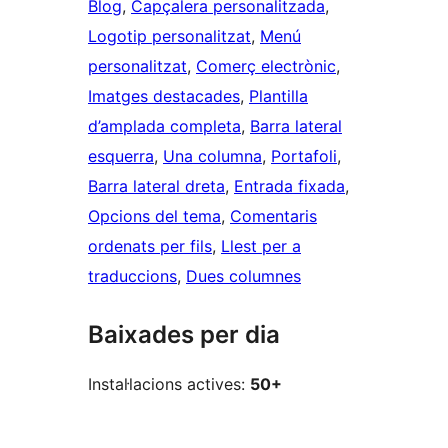
Blog
, 
Capçalera personalitzada
, 
Logotip personalitzat
, 
Menú
personalitzat
, 
Comerç electrònic
, 
Imatges destacades
, 
Plantilla
d’amplada completa
, 
Barra lateral
esquerra
, 
Una columna
, 
Portafoli
, 
Barra lateral dreta
, 
Entrada fixada
, 
Opcions del tema
, 
Comentaris
ordenats per fils
, 
Llest per a
traduccions
, 
Dues columnes
Baixades per dia
Instal·lacions actives:
50+